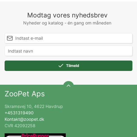
Modtag vores nyhedsbrev
Nyheder og katalog - én gang om måneden
Tilmeld
ZooPet Aps
Skramsvej 10, 4622 Havdrup
+4531319490
Kontakt@zoopet.dk
CVR 42092258