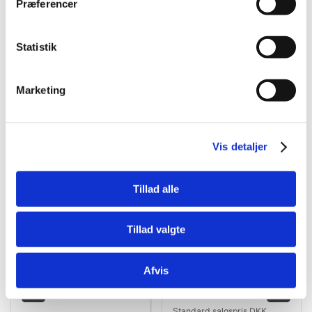
Præferencer
Statistik
Marketing
Bestsælgende varer i Hamster &
Smågnaverlegetøj
Vis detaljer
Spar 40%
Tillad alle
Tillad valgte
4602533782154
8595681805720
Afvis
Little One
Natur Land NIBBLE
Hasselnøddegrene til
Frugtskål 120 g – Snack
Gnavere & Kaniner –
og Tyggelegetøj til Kanin
Standard salgspris DKK