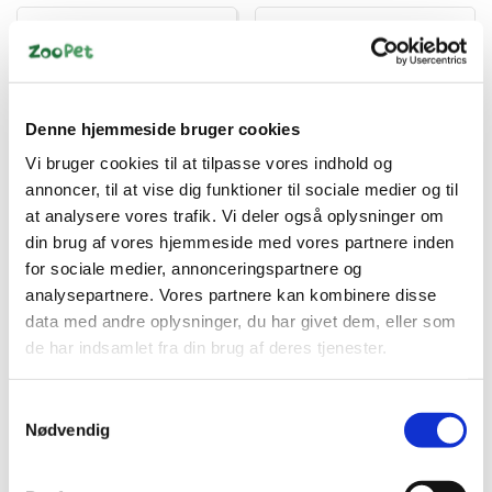
Spar 2%
Denne hjemmeside bruger cookies
Vi bruger cookies til at tilpasse vores indhold og
4008239250766
4011905604473
annoncer, til at vise dig funktioner til sociale medier og til
Vitakraft Pellets
Honey & Hopper
at analysere vores trafik. Vi deler også oplysninger om
Chinchilla 1 kg –
vandflaske, Glas, 500 ml
din brug af vores hjemmeside med vores partnere inden
Fuldfoder med Alfalfa &
Standard salgspris DKK
Malt
for sociale medier, annonceringspartnere og
DKK 69,95
39,95
DKK 39,00
analysepartnere. Vores partnere kan kombinere disse
DKK 55,96 ekskl. moms
data med andre oplysninger, du har givet dem, eller som
DKK 31,20 ekskl. moms
de har indsamlet fra din brug af deres tjenester.
Køb nu
Køb nu
På lager
På lager
Samtykkevalg
Nødvendig