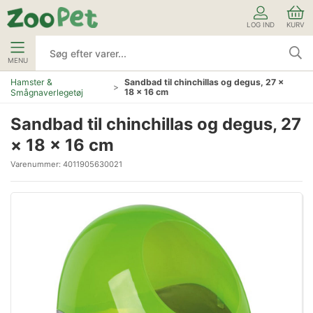
LOG IND
KURV
MENU
Hamster &
Sandbad til chinchillas og degus, 27 ×
18 × 16 cm
Smågnaverlegetøj
Sandbad til chinchillas og degus, 27
× 18 × 16 cm
Varenummer:
4011905630021