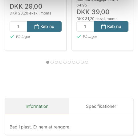
Naturlig Tandpleje
og Gnaver
DKK 29,00
64,95
Snack (7 stk.)
DKK 39,00
DKK 23,20 ekskl. moms
DKK 31,20 ekskl. moms
Køb nu
Køb nu
På lager
På lager
Information
Specifikationer
Bad i plast. Er nem at rengøre.