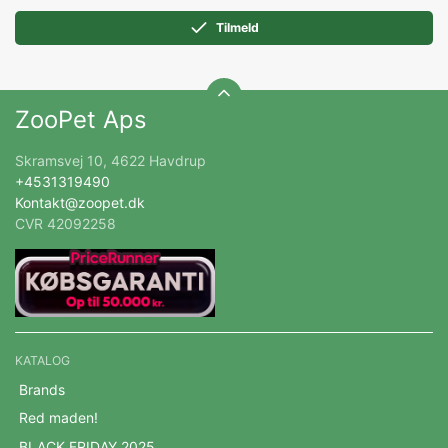
Tilmeld
ZooPet Aps
Skramsvej 10, 4622 Havdrup
+4531319490
Kontakt@zoopet.dk
CVR 42092258
KATALOG
Brands
Red maden!
BLACK FRIDAY 2025