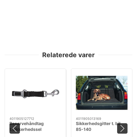
Relaterede varer
4011905127712
4011905013169
Reservehåndtag
Sikkerhedsgitter t. bil
t.sikkerhedssel
85-140