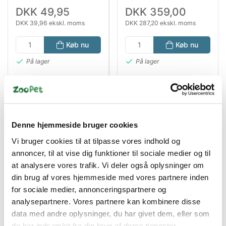
DKK 49,95
DKK 359,00
DKK 39,96 ekskl. moms
DKK 287,20 ekskl. moms
Køb nu
Køb nu
På lager
På lager
Denne hjemmeside bruger cookies
Vi bruger cookies til at tilpasse vores indhold og
annoncer, til at vise dig funktioner til sociale medier og til
at analysere vores trafik. Vi deler også oplysninger om
din brug af vores hjemmeside med vores partnere inden
Bestsælgende varer i Hund På Rejse
for sociale medier, annonceringspartnere og
analysepartnere. Vores partnere kan kombinere disse
data med andre oplysninger, du har givet dem, eller som
de har indsamlet fra din brug af deres tjenester.