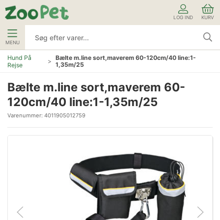
LOG IND
KURV
MENU
Hund På
Bælte m.line sort,maverem 60-120cm/40 line:1-
1,35m/25
Rejse
Bælte m.line sort,maverem 60-
120cm/40 line:1-1,35m/25
Varenummer:
4011905012759