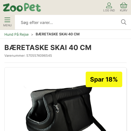
LOG IND
KURV
MENU
BÆRETASKE SKAI 40 CM
Hund På Rejse
BÆRETASKE SKAI 40 CM
Varenummer:
5705574096545
Spar 18%