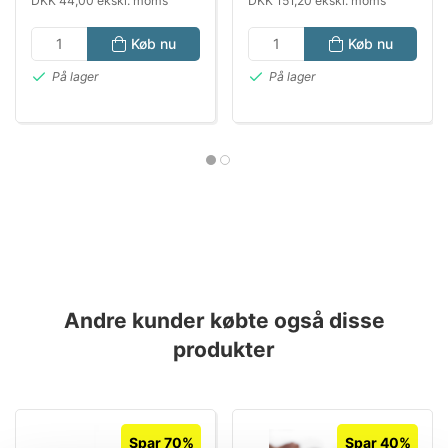
DKK 44,00 ekskl. moms
DKK 151,20 ekskl. moms
Køb nu
Køb nu
På lager
På lager
Andre kunder købte også disse
produkter
Spar 70%
Spar 40%