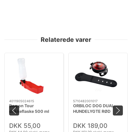
Relaterede varer
4011905024615
5710482001017
Dog on Tour
ORBILOC DOG DUAL
drikkeflaske 500 ml
HUNDELYGTE RØD
DKK 55,00
DKK 189,00