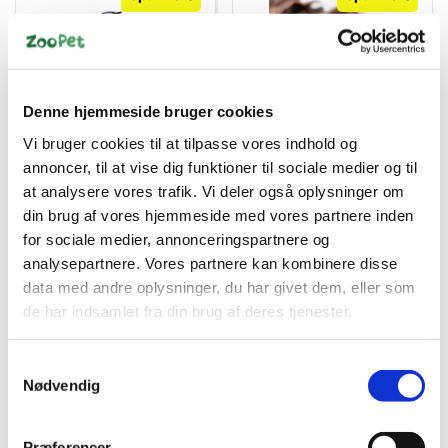
SNACK IT NYHED!
Denne hjemmeside bruger cookies
5150
5710456012704
KW SALON ALOE VERA
Snack ìt Valsede
Vi bruger cookies til at tilpasse vores indhold og
SHAMPOO 300 ML
spiserør 200 g
annoncer, til at vise dig funktioner til sociale medier og til
Standard salgspris DKK
Standard salgspris DKK
at analysere vores trafik. Vi deler også oplysninger om
99,00
99,00
din brug af vores hjemmeside med vores partnere inden
DKK 29,95
DKK 59,00
for sociale medier, annonceringspartnere og
DKK 23,96 ekskl. moms
DKK 47,20 ekskl. moms
analysepartnere. Vores partnere kan kombinere disse
Køb nu
Køb nu
data med andre oplysninger, du har givet dem, eller som
På lager
På lager
de har indsamlet fra din brug af deres tjenester.
Samtykkevalg
Nødvendig
Præferencer