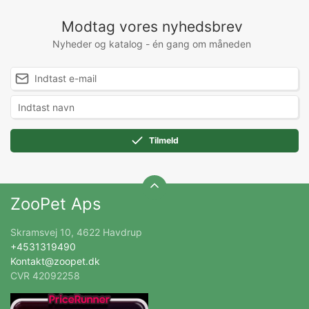
Modtag vores nyhedsbrev
Nyheder og katalog - én gang om måneden
Tilmeld
ZooPet Aps
Skramsvej 10, 4622 Havdrup
+4531319490
Kontakt@zoopet.dk
CVR 42092258