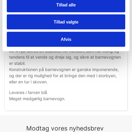
Tillad alle
Tillad valgte
Information
Specifikationer
Afvis
Denne barnevogn med 4 hjul er utrolig let at føre, og med
de 4 hjul sikres en stabilitet for hunden, som har trang og
tendens til at vende og dreje sig, og sikre at barnevognen
er stabil.
Konstruktionen på barnevognen er ganske imponerende,
og der er rig mulighed for at bringe den med i storbyen,
eller en tur i skoven.
Leveres i farven blå
Meget medgørlig barnevogn.
Modtag vores nyhedsbrev