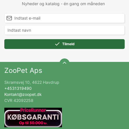
Nyheder og katalog - én gang om måneden
Tilmeld
ZooPet Aps
Skramsvej 10, 4622 Havdrup
+4531319490
Kontakt@zoopet.dk
CVR 42092258