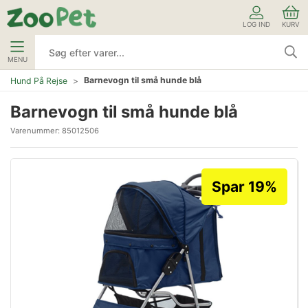
LOG IND
KURV
MENU
Barnevogn til små hunde blå
Hund På Rejse
Barnevogn til små hunde blå
Varenummer:
85012506
Spar 19%