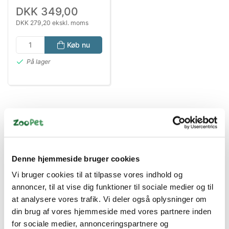
DKK 349,00
DKK 279,20 ekskl. moms
Køb nu
På lager
Denne hjemmeside bruger cookies
Vi bruger cookies til at tilpasse vores indhold og
Bestsælgende varer i Hund På Rejse
annoncer, til at vise dig funktioner til sociale medier og til
at analysere vores trafik. Vi deler også oplysninger om
din brug af vores hjemmeside med vores partnere inden
for sociale medier, annonceringspartnere og
Spar 50%
Spar 30%