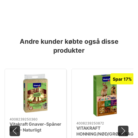
Andre kunder købte også disse
produkter
Spar 17%
4008239250360
4008239250872
Vitakraft Gnaver-Spåner
VITAKRAFT
60 L – Naturligt
HONNING/NØD/GRØNTSAG
Basisstrøelse af Fyr &