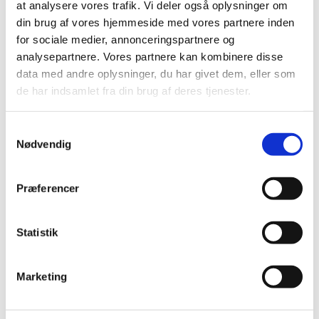
at analysere vores trafik. Vi deler også oplysninger om
din brug af vores hjemmeside med vores partnere inden
for sociale medier, annonceringspartnere og
analysepartnere. Vores partnere kan kombinere disse
data med andre oplysninger, du har givet dem, eller som
5707044025673
71013053
de har indsamlet fra din brug af deres tjenester.
Hundetransportkasse
Wire til jordspyd dia
Nylon 70×52×52 cm –
0,5cm længde 3M
Sammenklappelig
Samtykkevalg
Standard salgspris DKK
Standard salgspris DKK
Transporttaske med
Nødvendig
599,00
49,95
Stålrørsramme
DKK 299,00
DKK 35,00
DKK 239,20 ekskl. moms
DKK 28,00 ekskl. moms
Præferencer
Køb nu
Køb nu
På lager
På lager
Statistik
Marketing