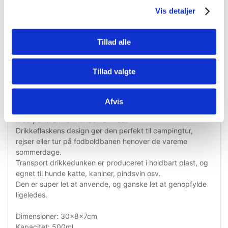
Vis detaljer
Tillad alle
Information
Specifikationer
Tillad valgte
Transportable drikkeflaske med skål til dit kæledyr.
Det er vigtigt altid at være hydreret når du er på farten, og
det er ligeledes vigtigt for dit kæledyr at være hydreret,
Afvis
derfor er denne transportable drikkeflaske ideel til at have
med på turen når hunden er med.
Drikkeflaskens design gør den perfekt til campingtur,
rejser eller tur på fodboldbanen henover de vareme
sommerdage.
Transport drikkedunken er produceret i holdbart plast, og
egnet til hunde katte, kaniner, pindsvin osv.
Den er super let at anvende, og ganske let at genopfylde
ligeledes.
Dimensioner: 30x8x7cm
Kapacitet: 500ml