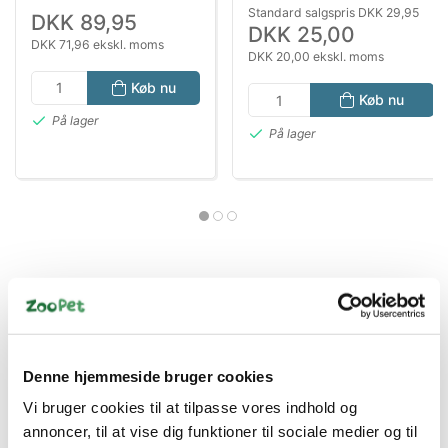
168 G
Gran
Standard salgspris DKK 29,95
DKK 89,95
DKK 25,00
DKK 71,96 ekskl. moms
DKK 20,00 ekskl. moms
Køb nu
Køb nu
På lager
På lager
Bestsælgende varer i Hund På Rejse
Denne hjemmeside bruger cookies
Vi bruger cookies til at tilpasse vores indhold og
annoncer, til at vise dig funktioner til sociale medier og til
Spar 50%
Spar 30%