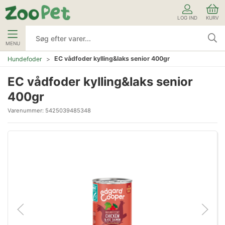
LOG IND
KURV
MENU
EC vådfoder kylling&laks senior 400gr
Hundefoder
EC vådfoder kylling&laks senior
400gr
Varenummer:
5425039485348