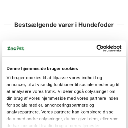
Bestsælgende varer i Hundefoder
Denne hjemmeside bruger cookies
Vi bruger cookies til at tilpasse vores indhold og
MERA NYHED!
MERA NYHED!
annoncer, til at vise dig funktioner til sociale medier og til
4025877566509
4025877568503
at analysere vores trafik. Vi deler også oplysninger om
MERA Pure Sensitive
Mera Adult Laks & Ris
din brug af vores hjemmeside med vores partnere inden
Lam & Ris 12,5kg –
12,5 kg
Hundefoder til Følsom
for sociale medier, annonceringspartnere og
Fordøjelse
DKK 395,00
DKK 395,00
analysepartnere. Vores partnere kan kombinere disse
data med andre oplysninger, du har givet dem, eller som
DKK 316,00 ekskl. moms
DKK 316,00 ekskl. moms
de har indsamlet fra din brug af deres tjenester.