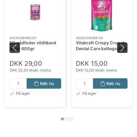
5425039485331
4008239288134
EC vådfoder vildt&and
Vitakraft Crispy Crunch
adult 400gr
Dental Care kattegodbid
60 g | Tandpleje
DKK 29,00
DKK 15,00
DKK 23,20 ekskl. moms
DKK 12,00 ekskl. moms
Køb nu
Køb nu
På lager
På lager