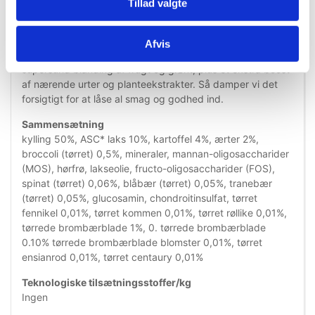
Tillad valgte
tilføjer ekstrakter af glucosamin og chondroitin for at støtte
fleksible led. Som en bonus kombinerer vi kødet og fisken
med nærende indmad (som hjerte og lever) for en ekstra
Afvis
portion næring. Vi blander vores opskrifter med en
supersund blanding af frugt og grønt, plus et ekstra boost
af nærende urter og planteekstrakter. Så damper vi det
forsigtigt for at låse al smag og godhed ind.
Sammensætning
kylling 50%, ASC* laks 10%, kartoffel 4%, ærter 2%,
broccoli (tørret) 0,5%, mineraler, mannan-oligosaccharider
(MOS), hørfrø, lakseolie, fructo-oligosaccharider (FOS),
spinat (tørret) 0,06%, blåbær (tørret) 0,05%, tranebær
(tørret) 0,05%, glucosamin, chondroitinsulfat, tørret
fennikel 0,01%, tørret kommen 0,01%, tørret røllike 0,01%,
tørrede brombærblade 1%, 0. tørrede brombærblade
0.10% tørrede brombærblade blomster 0,01%, tørret
ensianrod 0,01%, tørret centaury 0,01%
Teknologiske tilsætningsstoffer/kg
Ingen