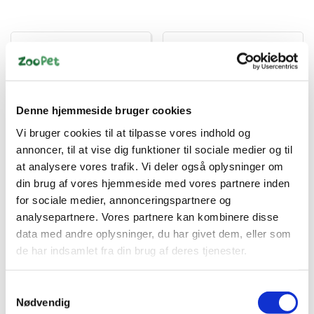
Denne hjemmeside bruger cookies
MERA NYHED!
MERA NYHED!
Vi bruger cookies til at tilpasse vores indhold og
4025877566509
4025877568503
annoncer, til at vise dig funktioner til sociale medier og til
MERA Pure Sensitive
Mera Adult Laks & Ris
at analysere vores trafik. Vi deler også oplysninger om
Lam & Ris 12,5kg –
12,5 kg
din brug af vores hjemmeside med vores partnere inden
Hundefoder til Følsom
Fordøjelse
for sociale medier, annonceringspartnere og
DKK 395,00
DKK 395,00
analysepartnere. Vores partnere kan kombinere disse
DKK 316,00 ekskl. moms
DKK 316,00 ekskl. moms
data med andre oplysninger, du har givet dem, eller som
de har indsamlet fra din brug af deres tjenester.
Køb nu
Køb nu
På lager
På lager
Samtykkevalg
Nødvendig