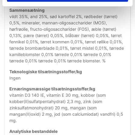
Sammensætning
vildt 35%, and 25%, sød kartoffel 2%, rødbeder (tørret)
0,5%, mineraler, mannan-oligosaccharider (MOS),
hørfrøolie, fructo-oligosaccharider (FOS), æble (tørret)
0,13%, pære (tørret) 0,05%, blåbær (tørret) 0,05%, tørret
fennikel 0,01%, tørret kommen 0,01%, tørret røllike 0,01%,
tørrede brombærblade 0,01%, tørret mistel 0,01%, tørrede
kamilleblomster 0,01% tørrede 0,01% tørrede 0,01%
tørrede 0,01% tørrede 0,01% tørrede blomster. %
Teknologiske tilsætningsstoffer/kg
Ingen
Ernæringsmæssige tilsætningsstoffer/kg
vitamin D3 140 IE, vitamin E 30 mg, kobber (som
kobber(II)sulfatpentahydrat) 2,3 mg, zink (som
zinksulfatmonohydrat) 20 mg, mangan (som
mangan(II)oxid) 2 mg, jod (som calciumiodat) vandfri) 0,5
mg.
Analytiske bestanddele