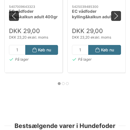
5407009643323
5425039485300
EC vådfoder
EC vådfoder
laks&kalkun adult 400gr
kylling&kalkun adult
400gr
DKK 29,00
DKK 29,00
DKK 23,20 ekskl. moms
DKK 23,20 ekskl. moms
Køb nu
Køb nu
På lager
På lager
Bestsælgende varer i Hundefoder