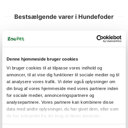
Bestsælgende varer i Hundefoder
Denne hjemmeside bruger cookies
Vi bruger cookies til at tilpasse vores indhold og
MERA NYHED!
MERA NYHED!
annoncer, til at vise dig funktioner til sociale medier og til
4025877566509
4025877568503
at analysere vores trafik. Vi deler også oplysninger om
MERA Pure Sensitive
Mera Adult Laks & Ris
din brug af vores hjemmeside med vores partnere inden
Lam & Ris 12,5kg –
12,5 kg
for sociale medier, annonceringspartnere og
Hundefoder til Følsom
Fordøjelse
analysepartnere. Vores partnere kan kombinere disse
DKK 395,00
DKK 395,00
data med andre oplysninger, du har givet dem, eller som
DKK 316,00 ekskl. moms
DKK 316,00 ekskl. moms
de har indsamlet fra din brug af deres tjenester.
Køb nu
Køb nu