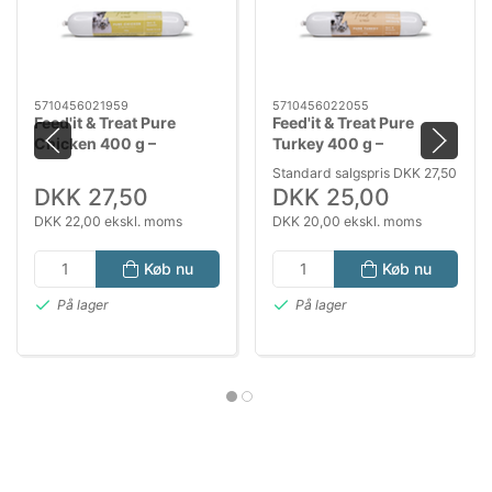
5710456021959
5710456022055
Feed'it & Treat Pure
Feed'it & Treat Pure
Chicken 400 g –
Turkey 400 g –
Fuldfoder og
Fuldfoder og
Standard salgspris DKK 27,50
Træningsgodbid til
Træningsgodbid til
DKK 27,50
DKK 25,00
Hund og Kat
Hund og Kat
DKK 22,00 ekskl. moms
DKK 20,00 ekskl. moms
Køb nu
Køb nu
På lager
På lager