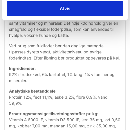
under træning, aktivering eller som supplement til det
daglige foder.
Afvis
Feed'it Pure Ostrich indeholder strudsekød, kartoffel, tang
samt vitaminer og mineraler. Det høje kødindhold giver en
smagfuld og fleksibel foderpølse, som kan anvendes til
hvalpe, voksne hunde og katte.
Ved brug som fuldfoder bør den daglige mængde
tilpasses dyrets vægt, aktivitetsniveau og øvrige
foderindtag. Efter åbning bør produktet opbevares på køl.
Ingredienser:
92% strudsekød, 6% kartoffel, 1% tang, 1% vitaminer og
mineraler.
Analytiske bestanddele:
Protein 12%, fedt 11,1%, aske 3,2%, fibre 0,9%, vand
59,9%.
Ernæringsmæssige tilsætningsstoffer pr. kg:
Vitamin A 6000 IE, vitamin D3 500 IE, jern 35 mg, jod 0,50
mg, kobber 7,00 mg, mangan 15,00 mg, zink 35,00 mg,