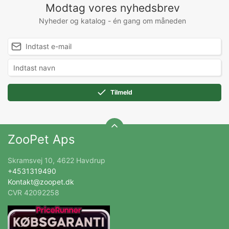
Modtag vores nyhedsbrev
Nyheder og katalog - én gang om måneden
Tilmeld
ZooPet Aps
Skramsvej 10, 4622 Havdrup
+4531319490
Kontakt@zoopet.dk
CVR 42092258