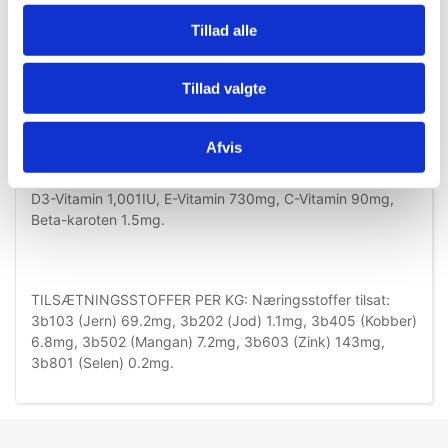
roepulp, tørrede gulerødder, tørret tomatmasse, tørret
Tillad alle
citruspulp, spinatpulver.
Tillad valgte
ANALYTISKE BESTANDDELE: Protein 26.5%, Fedt 15.6%,
Fibre (rå) 2.8%, Omega-6 fatty acids 3.1%, Råaske5.0%,
Afvis
Kalcium 0.82%, Fosfor 0.63%, Natrium 0.30%, Kalium
0.74%, Magnesium 0.08%; per kg: A-Vitamin 13,059IU,
D3-Vitamin 1,001IU, E-Vitamin 730mg, C-Vitamin 90mg,
Beta-karoten 1.5mg.
TILSÆTNINGSSTOFFER PER KG: Næringsstoffer tilsat:
3b103 (Jern) 69.2mg, 3b202 (Jod) 1.1mg, 3b405 (Kobber)
6.8mg, 3b502 (Mangan) 7.2mg, 3b603 (Zink) 143mg,
3b801 (Selen) 0.2mg.