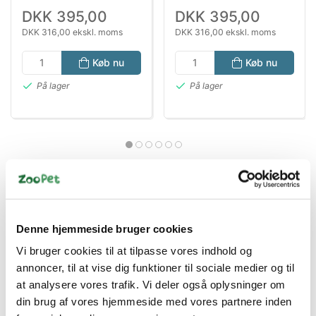
Fordøjelse
DKK 395,00
DKK 395,00
DKK 316,00 ekskl. moms
DKK 316,00 ekskl. moms
Køb nu
Køb nu
På lager
På lager
Denne hjemmeside bruger cookies
Information
Specifikationer
Vi bruger cookies til at tilpasse vores indhold og
annoncer, til at vise dig funktioner til sociale medier og til
at analysere vores trafik. Vi deler også oplysninger om
Hill's SCIENCE PLAN
NO GRAIN Medium Adult tørfoder
din brug af vores hjemmeside med vores partnere inden
med kylling er specielt sammensat til at styrke