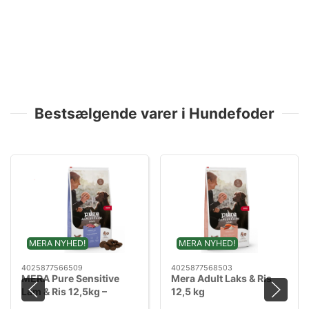
Bestsælgende varer i Hundefoder
MERA NYHED!
MERA NYHED!
4025877566509
4025877568503
MERA Pure Sensitive
Mera Adult Laks & Ris
Lam & Ris 12,5kg –
12,5 kg
Hundefoder til Følsom