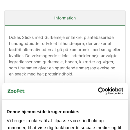
Information
Dokas Sticks med Gurkemeje er lækre, plantebaserede
hundegodbidder udviklet til hundeejere, der ønsker et
kødfrit alternativ uden at gå på kompromis med smag eller
kvalitet. De velsmagende sticks indeholder nøje udvalgte
ingredienser som gurkemeje, banan, kikærter og ølgær,
som tilsammen giver en spændende smagsoplevelse og
en snack med højt proteinindhold.
Godbidderne er fremstillet af vegetabilske ingredienser og
indeholder ingen animalske råvarer. Det gør dem til et
oplagt valg for hundeejere, der ønsker at supplere
hundens kost med plantebaserede snacks eller reducere
indtaget af animalske proteiner.
Denne hjemmeside bruger cookies
Den praktiske størrelse gør Dokas Sticks velegnede som
Vi bruger cookies til at tilpasse vores indhold og
træningsgodbidder, belønning under indlæring eller som
annoncer, til at vise dig funktioner til sociale medier og til