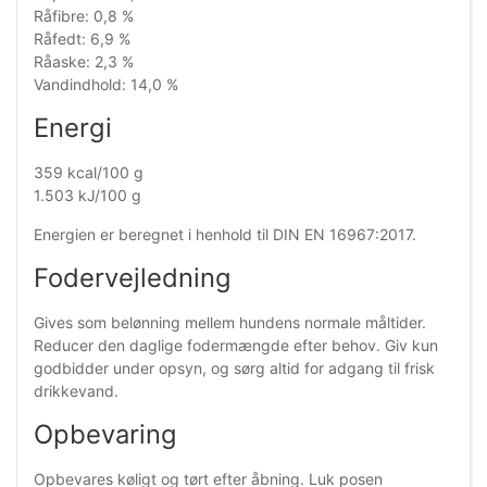
Råfibre: 0,8 %
Råfedt: 6,9 %
Råaske: 2,3 %
Vandindhold: 14,0 %
Energi
359 kcal/100 g
1.503 kJ/100 g
Energien er beregnet i henhold til DIN EN 16967:2017.
Fodervejledning
Gives som belønning mellem hundens normale måltider.
Reducer den daglige fodermængde efter behov. Giv kun
godbidder under opsyn, og sørg altid for adgang til frisk
drikkevand.
Opbevaring
Opbevares køligt og tørt efter åbning. Luk posen