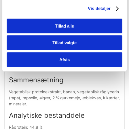
Gurkemeje
Vis detaljer
100 % plantebaserede godbidder
Indeholder 2 % gurkemeje
Tillad alle
Med banan, kikærter og ølgær
Højt proteinindhold
Velegnet som træningsgodbid
Tillad valgte
Kødfrie hundegodbidder
Uden tilsat sukker
Nemme at dele i mindre stykker
Afvis
Praktisk genlukkelig pose
Velegnet til daglig belønning
Sammensætning
Vegetabilsk proteinekstrakt, banan, vegetabilsk råglycerin
(raps), rapsolie, ølgær, 2 % gurkemeje, æblekvas, kikærter,
mineraler.
Analytiske bestanddele
Råprotein: 44,8 %