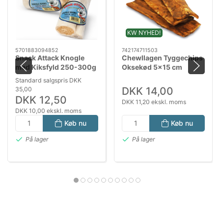
KW NYHED!
5701883094852
742174711503
Snack Attack Knogle
Chewllagen Tyggechips
med Kiksfyld 250-300g
Oksekød 5x15 cm
– Okse Aktivitetsknogle
Standard salgspris DKK
til Hund
DKK 14,00
35,00
DKK 12,50
DKK 11,20 ekskl. moms
DKK 10,00 ekskl. moms
Køb nu
Køb nu
På lager
På lager