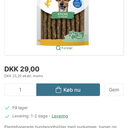
Forstør
DKK 29,00
DKK 23,20 ekskl. moms
Køb nu
Gem
På lager
Levering: 1-2 dage
-
Levering
Plantebaserede hundegodbidder med gurkemeje, banan og