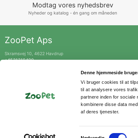
Modtag vores nyhedsbrev
Nyheder og katalog - én gang om måneden
ZooPet Aps
Skramsvej 10, 4622 Havdrup
+4531319490
Kontakt@zoopet.dk
Denne hjemmeside bruger
CVR 42092258
Vi bruger cookies til at til
til at analysere vores tra
partnere inden for sociale
kombinere disse data med a
af deres tjenester.
Samtykkevalg
Nødvendig