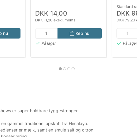
Standard s
DKK 14,00
DKK 9
DKK 11,20 ekskl. moms
DKK 79,20 
b nu
Køb nu
På lager
På lage
hews er super holdbare tyggestænger.
 en gammel traditionel opskrift fra Himalaya.
redienser er mælk, samt en smule salt og citron
g konservering.