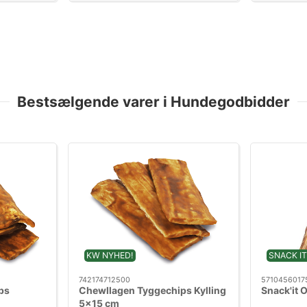
Bestsælgende varer i Hundegodbidder
KW NYHED!
SNACK IT
742174712500
5710456017
ps
Chewllagen Tyggechips Kylling
Snack'it 
5x15 cm