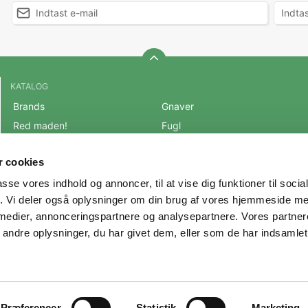
KATALOG
Brands
Gnaver
Red maden!
Fugl
BLACK FRIDAY 2025
Fisk
 cookies
Mest populære varer
Reptil
passe vores indhold og annoncer, til at vise dig funktioner til soci
OUTLET
Hest
fik. Vi deler også oplysninger om din brug af vores hjemmeside m
Hund
Andre Dyr
 medier, annonceringspartnere og analysepartnere. Vores partne
Kat
Veterinærfoder
ndre oplysninger, du har givet dem, eller som de har indsamlet 
Præferencer
Statistik
Marketing