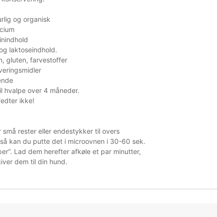
rlig og organisk
lcium
inindhold
 og laktoseindhold.
rn, gluten, farvestoffer
eringsmidler
ende
til hvalpe over 4 måneder.
edter ikke!
 små rester eller endestykker til overs
 så kan du putte det i microovnen i 30-60 sek.
per”. Lad dem herefter afkøle et par minutter,
iver dem til din hund.