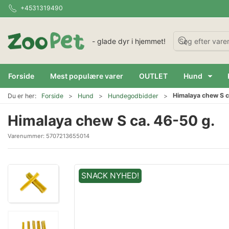
+4531319490
- glade dyr i hjemmet!
Forside
Mest populære varer
OUTLET
Hund
Himalaya chew S c
Du er her:
Forside
Hund
Hundegodbidder
Himalaya chew S ca. 46-50 g.
Varenummer:
5707213655014
SNACK NYHED!