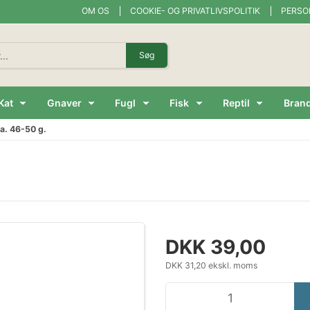
OM OS
COOKIE- OG PRIVATLIVSPOLITIK
PERSO
Søg
Kat
Gnaver
Fugl
Fisk
Reptil
Bran
a. 46-50 g.
DKK 39,00
DKK 31,20 ekskl. moms