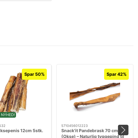
Spar 50%
Spar 42%
 NYHED!
532
5710456012223
Oksepenis 12cm 5stk.
Snack'it Pandebrask 70 cm
(Okse) – Naturlig tyggepind til