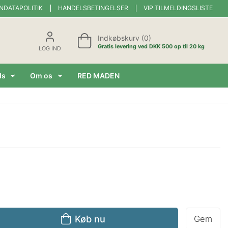
NDATAPOLITIK
HANDELSBETINGELSER
VIP TILMELDINGSLISTE
Indkøbskurv (0)
Gratis levering ved DKK 500 op til 20 kg
LOG IND
ds
Om os
RED MADEN
Køb nu
Gem