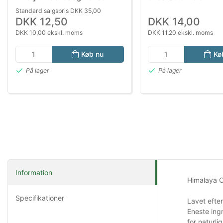
Aktivitetsknogle til Hund
Standard salgspris DKK 35,00
DKK 12,50
DKK 14,00
DKK 10,00 ekskl. moms
DKK 11,20 ekskl. moms
Køb nu
Kø
På lager
På lager
Information
Himalaya C
Specifikationer
Lavet efter
Eneste ing
for naturli