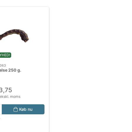
YHED!
063
alse 250 g.
3,75
ekskl. moms
Køb nu
r