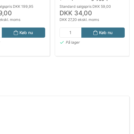
hunde
algspris DKK 199,95
Standard salgspris DKK 59,00
9,00
DKK 34,00
ekskl. moms
DKK 27,20 ekskl. moms
Køb nu
Køb nu
r
På lager