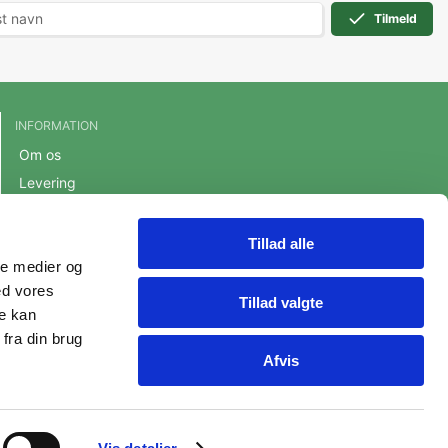
Tilmeld
INFORMATION
Om os
Levering
Handelsbetingelser
Cookie- og privatlivspolitik
Tillad alle
ale medier og
Persondatapolitik
ed vores
Fortrydelsesret
Tillad valgte
re kan
fra din brug
Afvis