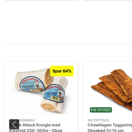
Spar 64%
KW NYHED!
5701883094852
742174711503
Snack Attack Knogle med
Chewllagen Tyggechi
Kiksfyld 250-300g – Okse
Oksekød 5x15 cm