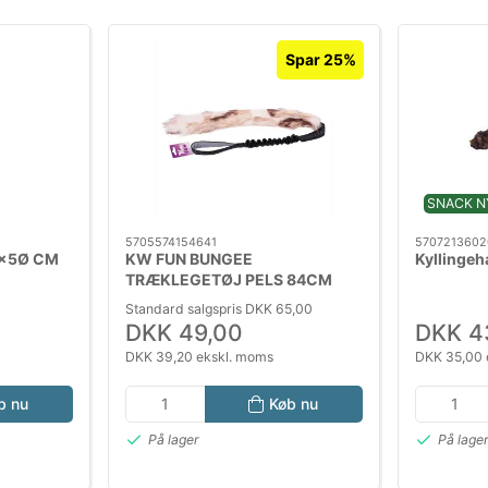
Spar 25%
SNACK N
5705574154641
5707213602
4x5Ø CM
KW FUN BUNGEE
Kyllingeh
TRÆKLEGETØJ PELS 84CM
Standard salgspris DKK 65,00
DKK 49,00
DKK 4
DKK 39,20 ekskl. moms
DKK 35,00 
b nu
Køb nu
På lager
På lage