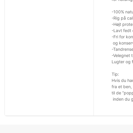
-100% natu
-Rig på ca
-Højt prote
-Lavt fedt
-Fri for ko
og konserv
-Tandrens
-Velegnet 
Lugter og f
Tip:
Hvis du har
fra et ben,
til de ”pop
inden du g