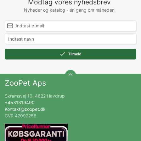
Modtag vores nyhedsbrev
Nyheder og katalog - én gang om måneden
Tilmeld
ZooPet Aps
Skramsvej 10, 4622 Havdrup
+4531319490
Kontakt@zoopet.dk
CVR 42092258