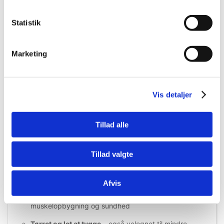
Statistik
Information
Specifikationer
Marketing
Snack'it Kyllingemave – 200 g
Vis detaljer
Snack'it Kyllingemave
er en naturlig og velsmagende
snack til hunde – lavet af
100 % tørret kylling
. Disse lækre
hønsemaver er skåret i
mundrette størrelser
(ca. 2 x 4
Tillad alle
cm), hvilket gør dem perfekte som både belønning og
daglig forkælelse.
Tillad valgte
🐶 Fordele:
100 % kylling
– ingen tilsætningsstoffer
Afvis
Naturlig proteinkilde
– understøtter
muskelopbygning og sundhed
Tørret og let at tygge
– også velegnet til mindre