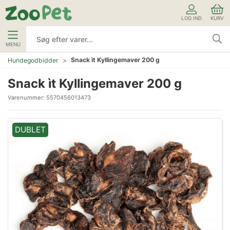
LOG IND
KURV
MENU
Snack ìt Kyllingemaver 200 g
Hundegodbidder
Snack ìt Kyllingemaver 200 g
Varenummer:
5570456013473
DUBLET