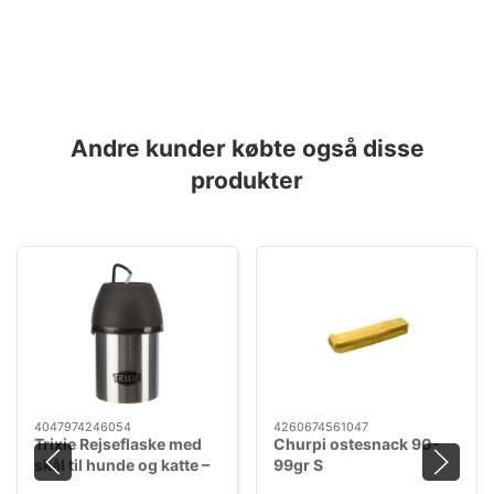
Andre kunder købte også disse
produkter
4047974246054
4260674561047
Trixie Rejseflaske med
Churpi ostesnack 90-
skål til hunde og katte –
99gr S
300 ml