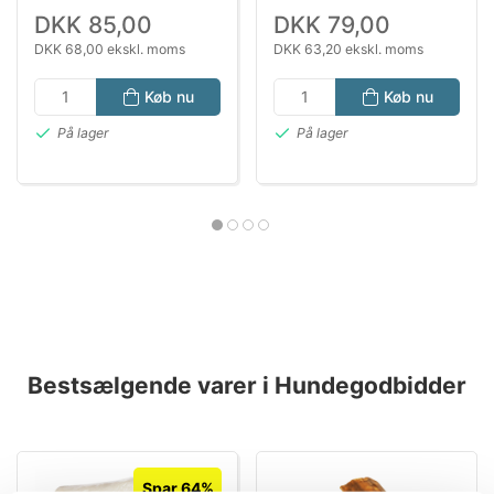
DKK 85,00
DKK 79,00
DKK 68,00 ekskl. moms
DKK 63,20 ekskl. moms
Køb nu
Køb nu
På lager
På lager
Bestsælgende varer i Hundegodbidder
Spar 64%