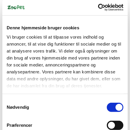
KW NYHED!
Denne hjemmeside bruger cookies
5701883094852
742174711503
Vi bruger cookies til at tilpasse vores indhold og
Snack Attack Knogle
Chewllagen Tyggechips
annoncer, til at vise dig funktioner til sociale medier og til
med Kiksfyld 250-300g
Oksekød 5x15 cm
at analysere vores trafik. Vi deler også oplysninger om
– Okse Aktivitetsknogle
Standard salgspris DKK
til Hund
din brug af vores hjemmeside med vores partnere inden
DKK 14,00
35,00
DKK 12,50
for sociale medier, annonceringspartnere og
DKK 11,20 ekskl. moms
analysepartnere. Vores partnere kan kombinere disse
DKK 10,00 ekskl. moms
data med andre oplysninger, du har givet dem, eller som
Køb nu
Køb nu
de har indsamlet fra din brug af deres tjenester.
På lager
På lager
Samtykkevalg
Nødvendig
Præferencer