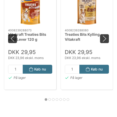
4008239288073
4008239288080
Vitakraft Treaties Bits
Treaties Bits Kylling
med Lever 120 g
Vitakraft
DKK 29,95
DKK 29,95
DKK 23,96 ekskl. moms
DKK 23,96 ekskl. moms
Køb nu
Køb nu
På lager
På lager