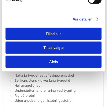
Den seje konsistens gør griseinderører ideelle til at
stimulere hundens naturlige tyggeinstinkt, samtidig med at
tygningen kan bidrage til at reducere plak og understøtte
en sund mundhygiejne.
Vis detaljer
Snacken er rig på protein og fedt, hvilket gør den til en
energirig godbid, der egner sig godt som forkælelse eller
Tillad alle
belønning.
Produktet er et naturligt fodermiddel uden unødvendige
tilsætningsstoffer, hvilket gør det til et oplagt valg for
Tillad valgte
hundeejere, der ønsker en mere simpel og rå snack til
deres hund.
Afvis
Fordele ved Snack'it Griseinderører:
Naturlig tyggetreat af svineøremuskel
Sej konsistens – giver lang tyggetid
Høj smagelighed
Understøtter tandrensning ved tygning
Rig på protein
Uden unødvendige tilsætningsstoffer