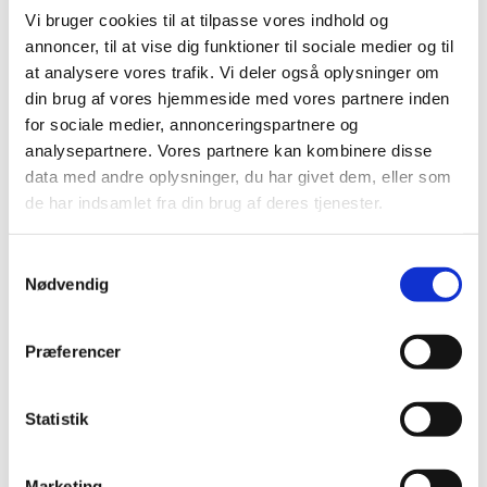
Køb nu
Køb nu
Vi bruger cookies til at tilpasse vores indhold og
På lager
På lager
annoncer, til at vise dig funktioner til sociale medier og til
at analysere vores trafik. Vi deler også oplysninger om
din brug af vores hjemmeside med vores partnere inden
for sociale medier, annonceringspartnere og
analysepartnere. Vores partnere kan kombinere disse
data med andre oplysninger, du har givet dem, eller som
de har indsamlet fra din brug af deres tjenester.
Samtykkevalg
Nødvendig
Information
Specifikationer
Præferencer
Snack'it griseinderører er en naturlig og ekstra sej
tyggetreat til hunde, fremstillet af svineøremuskler – også
kendt som griseøremuskel. Denne type snack er særligt
Statistik
populær blandt hunde, der elsker langvarig tyggeaktivitet
med masser af smag.
Marketing