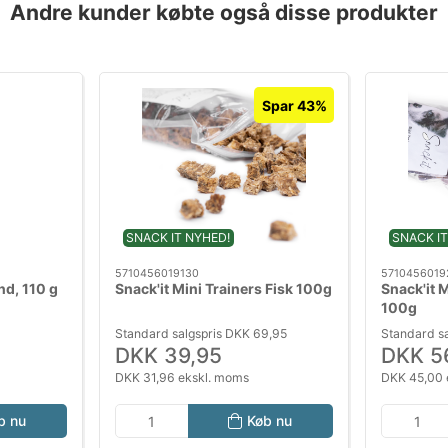
Andre kunder købte også disse produkter
Spar 43%
SNACK IT NYHED!
SNACK IT
5710456019130
5710456019
nd, 110 g
Snack'it Mini Trainers Fisk 100g
Snack'it 
100g
Standard salgspris DKK 69,95
Standard s
DKK 39,95
DKK 5
DKK 31,96 ekskl. moms
DKK 45,00 
b nu
Køb nu