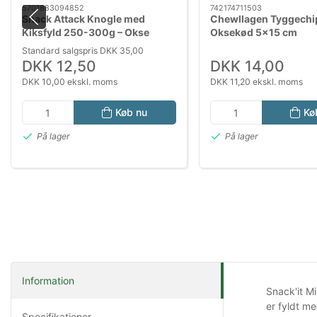
5701883094852
742174711503
Snack Attack Knogle med
Chewllagen Tyggechi
Kiksfyld 250-300g – Okse
Oksekød 5x15 cm
Aktivitetsknogle til Hund
Standard salgspris DKK 35,00
DKK 12,50
DKK 14,00
DKK 10,00 ekskl. moms
DKK 11,20 ekskl. moms
Køb nu
Kø
På lager
På lager
Information
Snack'it M
er fyldt me
Specifikationer