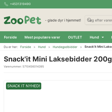
+4531319490
- glade dyr i hjemmet!
Forside
Mest populære varer
OUTLET
Hund
Snack'it Mini Lak
Du er her:
Forside
Hund
Hundegodbidder
Snack'it Mini Laksebidder 200g
Varenummer:
5710456014395
SNACK IT NYHED!