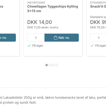
742174712500
5710456017
ps
Chewllagen Tyggechips Kylling
Snack'it 
5x15 cm
Standard s
DKK 14,00
DKK 9
DKK 11,20 ekskl. moms
DKK 79,20 
b nu
Køb nu
På lager
På lage
ini Laksebidder 200g er små, lækre hundesnacks lavet af laks, perfe
d protein og sundt fedt.