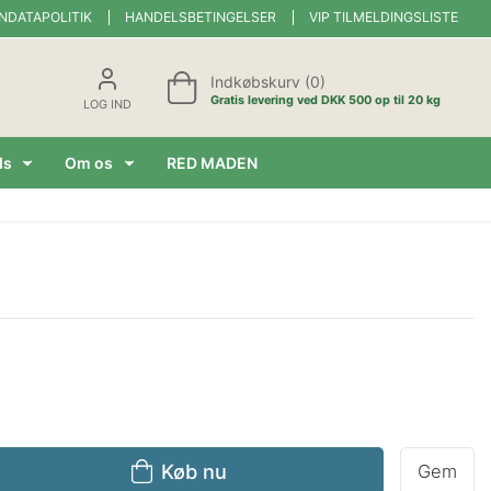
NDATAPOLITIK
HANDELSBETINGELSER
VIP TILMELDINGSLISTE
Indkøbskurv (0)
Gratis levering ved DKK 500 op til 20 kg
LOG IND
ds
Om os
RED MADEN
Køb nu
Gem