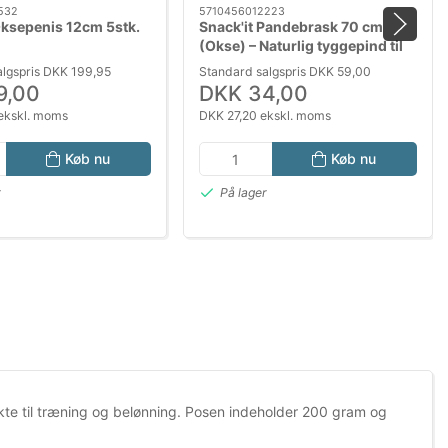
532
5710456012223
Oksepenis 12cm 5stk.
Snack'it Pandebrask 70 cm
(Okse) – Naturlig tyggepind til
hunde
algspris DKK 199,95
Standard salgspris DKK 59,00
9,00
DKK 34,00
ekskl. moms
DKK 27,20 ekskl. moms
Køb nu
Køb nu
r
På lager
kte til træning og belønning. Posen indeholder 200 gram og