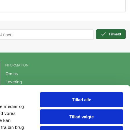
Tilmeld
INFORMATION
Om os
Levering
Handelsbetingelser
Cookie- og privatlivspolitik
Tillad alle
ale medier og
Persondatapolitik
ed vores
Fortrydelsesret
Tillad valgte
re kan
fra din brug