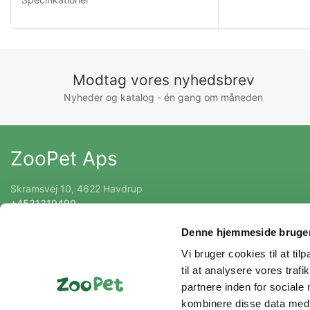
Modtag vores nyhedsbrev
Nyheder og katalog - én gang om måneden
ZooPet Aps
Skramsvej 10, 4622 Havdrup
+4531319490
Kontakt@zoopet.dk
Denne hjemmeside bruger
CVR 42092258
Vi bruger cookies til at til
til at analysere vores tra
partnere inden for sociale
kombinere disse data med a