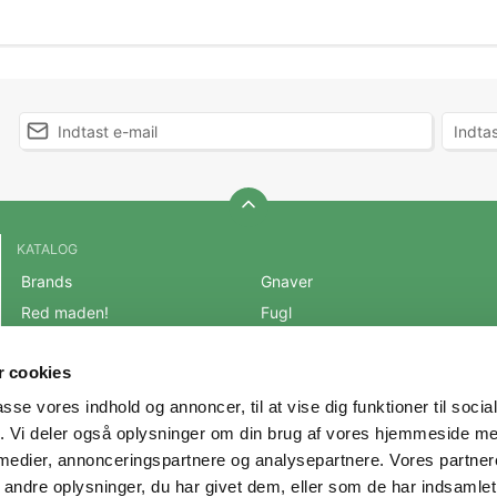
KATALOG
Brands
Gnaver
Red maden!
Fugl
BLACK FRIDAY 2025
Fisk
 cookies
Mest populære varer
Reptil
passe vores indhold og annoncer, til at vise dig funktioner til soci
OUTLET
Hest
fik. Vi deler også oplysninger om din brug af vores hjemmeside m
Hund
Andre Dyr
 medier, annonceringspartnere og analysepartnere. Vores partne
Kat
Veterinærfoder
ndre oplysninger, du har givet dem, eller som de har indsamlet 