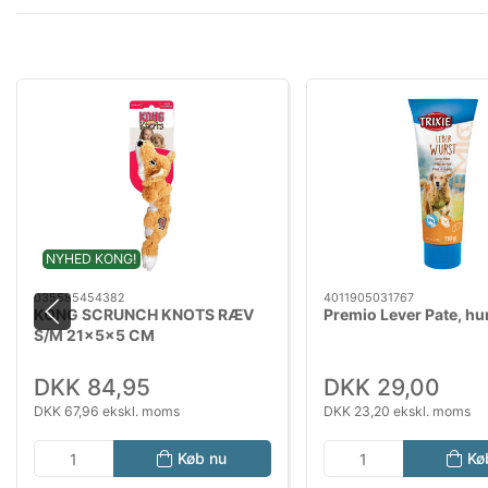
NYHED KONG!
035585454382
4011905031767
KONG SCRUNCH KNOTS RÆV
Premio Lever Pate, hu
S/M 21x5x5 CM
DKK 84,95
DKK 29,00
DKK 67,96 ekskl. moms
DKK 23,20 ekskl. moms
Køb nu
Kø