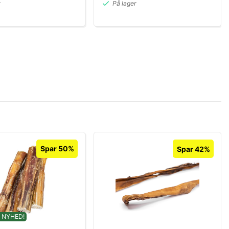
r
På lager
Spar 50%
Spar 42%
 NYHED!