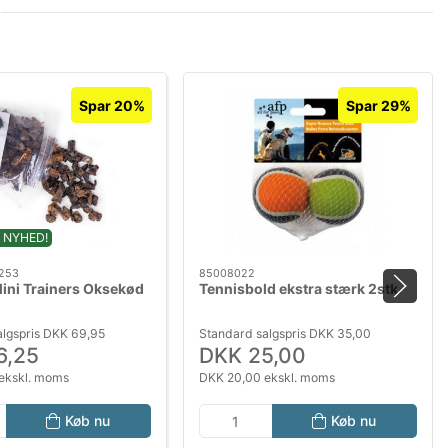
Spar 20%
Spar 29%
 NYHED!
253
85008022
Mini Trainers Oksekød
Tennisbold ekstra stærk 2stk
algspris DKK 69,95
Standard salgspris DKK 35,00
6,25
DKK 25,00
ekskl. moms
DKK 20,00 ekskl. moms
Køb nu
Køb nu