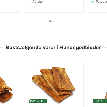
På lager
På lage
Bestsælgende varer i Hundegodbidder
KW NYHED!
SNACK IT