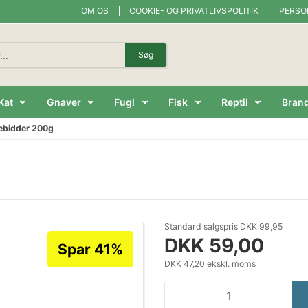
OM OS
COOKIE- OG PRIVATLIVSPOLITIK
PERSO
Søg
Kat
Gnaver
Fugl
Fisk
Reptil
Bran
sebidder 200g
Standard salgspris DKK 99,95
DKK 59,00
Spar 41%
DKK 47,20 ekskl. moms