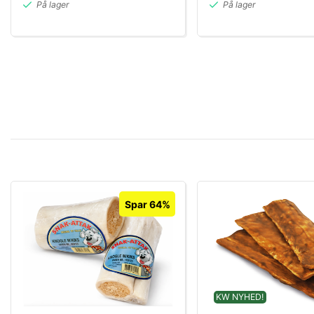
På lager
På lager
Spar 64%
KW NYHED!