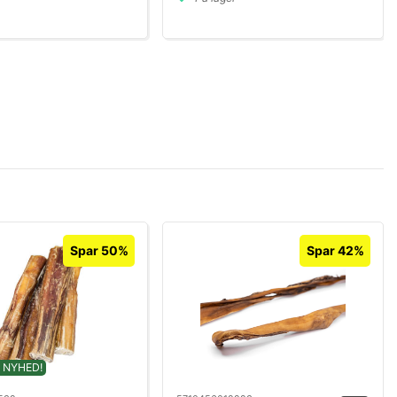
Spar 50%
Spar 42%
 NYHED!