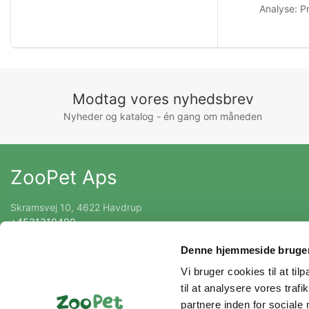
Analyse: P
Modtag vores nyhedsbrev
Nyheder og katalog - én gang om måneden
ZooPet Aps
Skramsvej 10, 4622 Havdrup
+4531319490
Kontakt@zoopet.dk
Denne hjemmeside bruger
CVR 42092258
Vi bruger cookies til at til
til at analysere vores tra
partnere inden for sociale