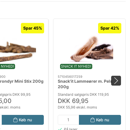
Spar 45%
Spar 42%
 NYHED!
SNACK IT NYHED!
900
5710456017259
Krondyr Mini Stix 200g
Snack'it Lammeører m. Pels
200g
algspris DKK 99,95
Standard salgspris DKK 119,95
5,00
DKK 69,95
ekskl. moms
DKK 55,96 ekskl. moms
Køb nu
Køb nu
r
På lager