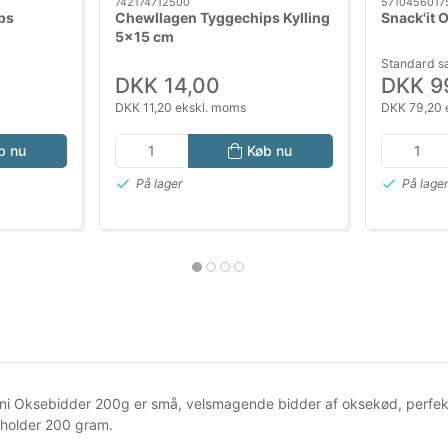
742174712500
5710456017
ps
Chewllagen Tyggechips Kylling
Snack'it 
5x15 cm
Standard s
DKK 14,00
DKK 9
DKK 11,20 ekskl. moms
DKK 79,20 
b nu
Køb nu
På lager
På lage
ini Oksebidder 200g er små, velsmagende bidder af oksekød, perfekt
holder 200 gram.