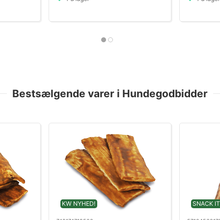
Bestsælgende varer i Hundegodbidder
KW NYHED!
SNACK IT