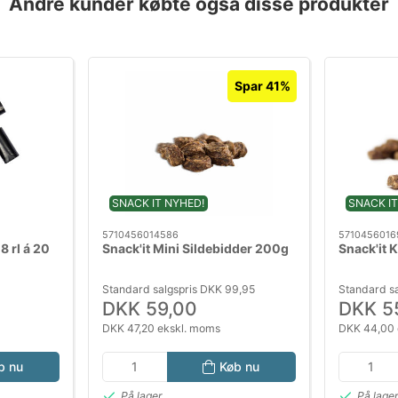
Andre kunder købte også disse produkter
Spar 41%
SNACK IT NYHED!
SNACK IT
5710456014586
5710456016
 rl á 20
Snack'it Mini Sildebidder 200g
Snack'it 
Standard salgspris DKK 99,95
Standard s
DKK 59,00
DKK 5
DKK 47,20 ekskl. moms
DKK 44,00 
b nu
Køb nu
På lager
På lage