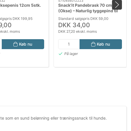
532
5710456012223
Oksepenis 12cm 5stk.
Snack'it Pandebrask 70 cm
(Okse) – Naturlig tyggepind til
hunde
algspris DKK 199,95
Standard salgspris DKK 59,00
9,00
DKK 34,00
ekskl. moms
DKK 27,20 ekskl. moms
Køb nu
Køb nu
r
På lager
e som en sund belønning eller træningssnack til hunde.