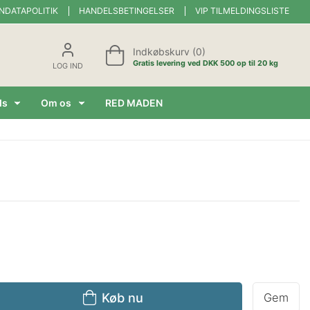
NDATAPOLITIK
HANDELSBETINGELSER
VIP TILMELDINGSLISTE
Indkøbskurv (0)
Gratis levering ved DKK 500 op til 20 kg
LOG IND
ds
Om os
RED MADEN
Køb nu
Gem