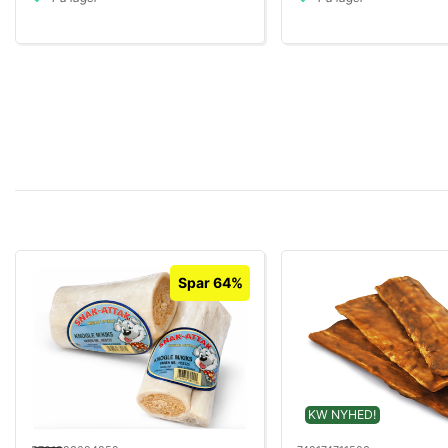
Spar 64%
KW NYHED!