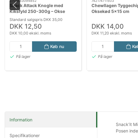
5701883094852
742174711503
Snack Attack Knogle med
Chewllagen Tyggechi
Kiksfyld 250-300g – Okse
Oksekød 5x15 cm
Aktivitetsknogle til Hund
Standard salgspris DKK 35,00
DKK 12,50
DKK 14,00
DKK 10,00 ekskl. moms
DKK 11,20 ekskl. moms
Køb nu
Kø
På lager
På lager
Information
Snack'it M
Posen inde
Specifikationer