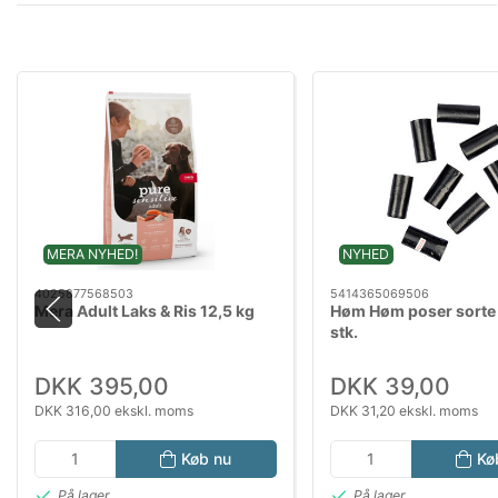
MERA NYHED!
NYHED
4025877568503
5414365069506
Mera Adult Laks & Ris 12,5 kg
Høm Høm poser sorte 8
stk.
DKK 395,00
DKK 39,00
DKK 316,00 ekskl. moms
DKK 31,20 ekskl. moms
Køb nu
Kø
På lager
På lager