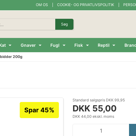
OM OS
COOKIE- OG PRIVATLIVSPOLITIK
PERSO
Søg
Kat
Gnaver
Fugl
Fisk
Reptil
Bran
ebidder 200g
Standard salgspris DKK 99,95
DKK 55,00
Spar 45%
DKK 44,00 ekskl. moms