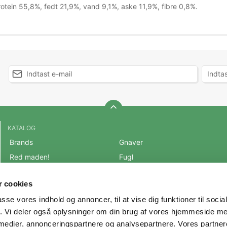
rotein 55,8%, fedt 21,9%, vand 9,1%, aske 11,9%, fibre 0,8%.
KATALOG
Brands
Gnaver
Red maden!
Fugl
BLACK FRIDAY 2025
Fisk
 cookies
Mest populære varer
Reptil
passe vores indhold og annoncer, til at vise dig funktioner til soci
OUTLET
Hest
fik. Vi deler også oplysninger om din brug af vores hjemmeside m
Hund
Andre Dyr
 medier, annonceringspartnere og analysepartnere. Vores partne