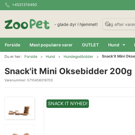
+4531319490
- glade dyr i hjemmet!
Forside
Mest populære varer
OUTLET
Hund
Snack'it Mini Oks
Du er her:
Forside
Hund
Hundegodbidder
Snack'it Mini Oksebidder 200g
Varenummer:
5710456019703
SNACK IT NYHED!