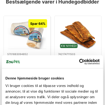
Bestsælgende varer i Hundegodbidder
Spar 64%
KW NYHED!
5701883094852
742174711503
Snack Attack Knogle
Chewllagen Tyggechips
med Kiksfyld 250-300g
Oksekød 5x15 cm
– Okse Aktivitetsknogle
Standard salgspris DKK
til Hund
DKK 14,00
35,00
DKK 12,50
Denne hjemmeside bruger cookies
DKK 11,20 ekskl. moms
DKK 10,00 ekskl. moms
Vi bruger cookies til at tilpasse vores indhold og
Køb nu
Køb nu
annoncer, til at vise dig funktioner til sociale medier og til
at analysere vores trafik. Vi deler også oplysninger om
På lager
På lager
din brug af vores hjemmeside med vores partnere inden