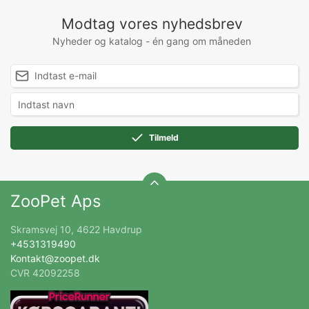
Modtag vores nyhedsbrev
Nyheder og katalog - én gang om måneden
Tilmeld
ZooPet Aps
Skramsvej 10, 4622 Havdrup
+4531319490
Kontakt@zoopet.dk
CVR 42092258