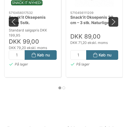
SNACK IT NYHED!
5710456017532
5710456111209
Snack'it Oksepenis
Snack'it Oksepenis 20
12cm 5stk.
cm – 3 stk. Naturlige
Tyggepinde til Hunde
Standard salgspris DKK
DKK 89,00
199,95
DKK 99,00
DKK 71,20 ekskl. moms
DKK 79,20 ekskl. moms
Køb nu
Køb nu
På lager
På lager