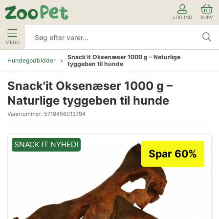
LOG IND
KURV
MENU
Snack'it Oksenæser 1000 g – Naturlige
Hundegodbidder
tyggeben til hunde
Snack'it Oksenæser 1000 g –
Naturlige tyggeben til hunde
Varenummer:
5710456013794
SNACK IT NYHED!
Spar 60%