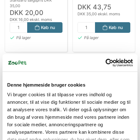
Standard salgspris DKK
DKK 43,75
35,00
DKK 20,00
DKK 35,00 ekskl. moms
DKK 16,00 ekskl. moms
Køb nu
Køb nu
På lager
På lager
Denne hjemmeside bruger cookies
Vi bruger cookies til at tilpasse vores indhold og
annoncer, til at vise dig funktioner til sociale medier og til
Bestsælgende varer i Hundegodbidder
at analysere vores trafik. Vi deler også oplysninger om
din brug af vores hjemmeside med vores partnere inden
for sociale medier, annonceringspartnere og
analysepartnere. Vores partnere kan kombinere disse
Spar 64%
data med andre oplysninger, du har givet dem, eller som