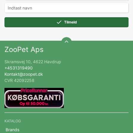
Tilmeld
ZooPet Aps
Skramsvej 10, 4622 Havdrup
+4531319490
Kontakt@zoopet.dk
CVR 42092258
KATALOG
Brands