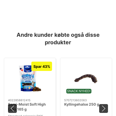
Andre kunder købte også disse
produkter
Spar 43%
SNACK NYHED!
4022858612415
5707213602063
Semi-Moist Soft High
Kyllingehalse 250 g.
Laks 165 g