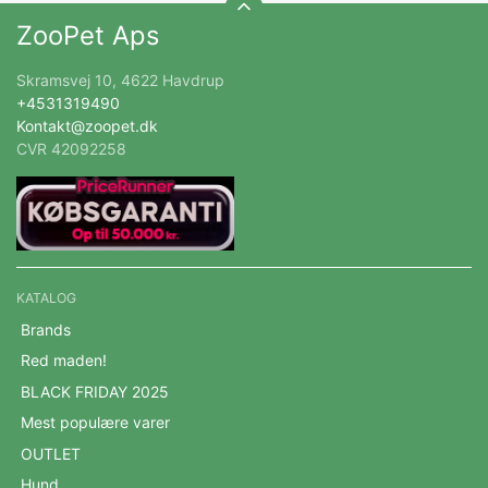
ZooPet Aps
Skramsvej 10, 4622 Havdrup
+4531319490
Kontakt@zoopet.dk
CVR 42092258
KATALOG
Brands
Red maden!
BLACK FRIDAY 2025
Mest populære varer
OUTLET
Hund