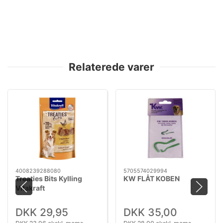
Relaterede varer
4008239288080
5705574029994
Treaties Bits Kylling
KW FLÅT KOBEN
Vitakraft
DKK 29,95
DKK 35,00