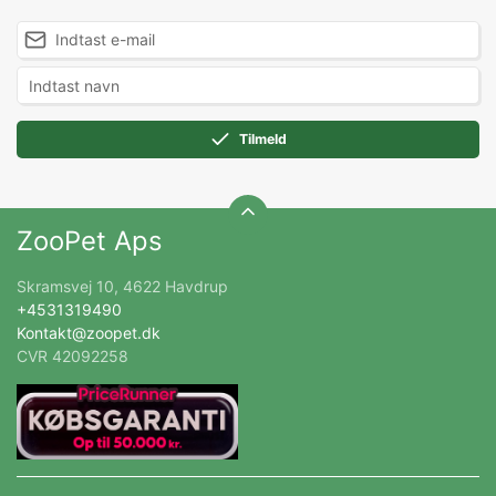
Tilmeld
ZooPet Aps
Skramsvej 10, 4622 Havdrup
+4531319490
Kontakt@zoopet.dk
CVR 42092258