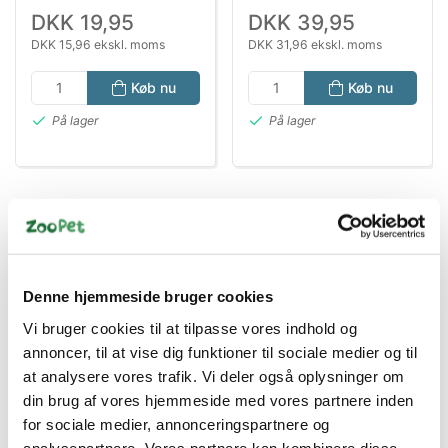
DKK 19,95
DKK 39,95
DKK 15,96 ekskl. moms
DKK 31,96 ekskl. moms
Køb nu
Køb nu
På lager
På lager
Denne hjemmeside bruger cookies
Vi bruger cookies til at tilpasse vores indhold og
Bestsælgende varer i Hundelegetøj
annoncer, til at vise dig funktioner til sociale medier og til
at analysere vores trafik. Vi deler også oplysninger om
din brug af vores hjemmeside med vores partnere inden
for sociale medier, annonceringspartnere og
Spar 41%
Spar 50%
analysepartnere. Vores partnere kan kombinere disse