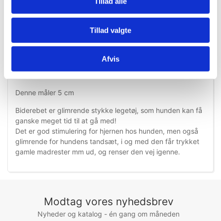
Tillad alle
Tillad valgte
Information
Specifikationer
Afvis
Bidereb med 2 knuder.
Denne måler 5 cm
Biderebet er glimrende stykke legetøj, som hunden kan få
ganske meget tid til at gå med!
Det er god stimulering for hjernen hos hunden, men også
glimrende for hundens tandsæt, i og med den får trykket
gamle madrester mm ud, og renser den vej igenne.
Modtag vores nyhedsbrev
Nyheder og katalog - én gang om måneden