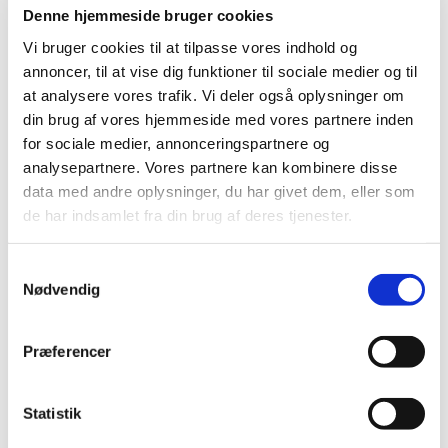
85004030
85004221
Denne hjemmeside bruger cookies
Ræv L
Warm bear med pose til
microovn
Vi bruger cookies til at tilpasse vores indhold og
annoncer, til at vise dig funktioner til sociale medier og til
Standard salgspris DKK
Standard salgspris DKK
99,95
149,95
at analysere vores trafik. Vi deler også oplysninger om
DKK 59,00
DKK 75,00
din brug af vores hjemmeside med vores partnere inden
DKK 47,20 ekskl. moms
DKK 60,00 ekskl. moms
for sociale medier, annonceringspartnere og
Køb nu
Køb nu
analysepartnere. Vores partnere kan kombinere disse
data med andre oplysninger, du har givet dem, eller som
På lager
På lager
de har indsamlet fra din brug af deres tjenester.
Samtykkevalg
Nødvendig
Præferencer
Statistik
Information
Specifikationer