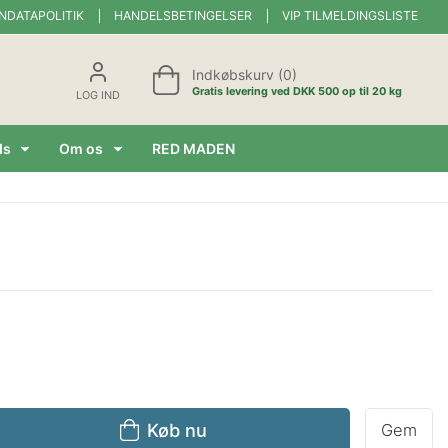
NDATAPOLITIK
HANDELSBETINGELSER
VIP TILMELDINGSLISTE
Indkøbskurv (0)
Gratis levering ved DKK 500 op til 20 kg
LOG IND
ds
Om os
RED MADEN
Køb nu
Gem