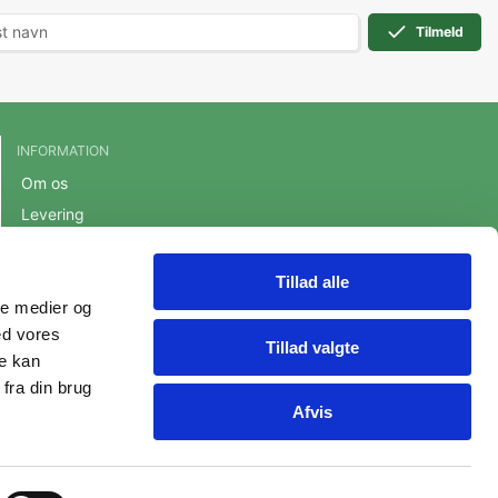
Tilmeld
INFORMATION
Om os
Levering
Handelsbetingelser
Cookie- og privatlivspolitik
Tillad alle
ale medier og
Persondatapolitik
ed vores
Fortrydelsesret
Tillad valgte
re kan
fra din brug
Afvis