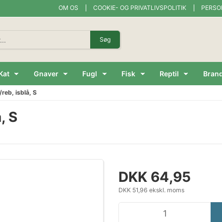
OM OS
COOKIE- OG PRIVATLIVSPOLITIK
PERSO
Søg
Kat
Gnaver
Fugl
Fisk
Reptil
Bran
reb, isblå, S
, S
DKK 64,95
DKK 51,96 ekskl. moms