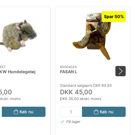
Spar 50%
457
85004025
 KW Hundelegetøj
FASAN L
Standard salgspris DKK 89,95
5,00
DKK 45,00
ekskl. moms
DKK 36,00 ekskl. moms
Køb nu
Køb nu
r
På lager