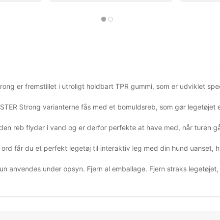
ng er fremstillet i utroligt holdbart TPR gummi, som er udviklet spec
USTER Strong varianterne fås med et bomuldsreb, som gør legetøjet e
den reb flyder i vand og er derfor perfekte at have med, når turen går
rd får du et perfekt legetøj til interaktiv leg med din hund uanset, h
n anvendes under opsyn. Fjern al emballage. Fjern straks legetøjet, h