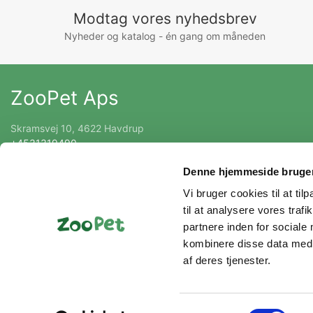
Modtag vores nyhedsbrev
Nyheder og katalog - én gang om måneden
ZooPet Aps
Skramsvej 10, 4622 Havdrup
+4531319490
Kontakt@zoopet.dk
Denne hjemmeside bruger
CVR 42092258
Vi bruger cookies til at til
til at analysere vores tra
partnere inden for sociale
kombinere disse data med a
af deres tjenester.
Samtykkevalg