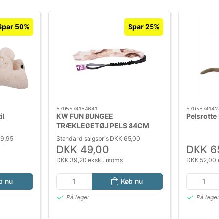
Spar 50%
Spar 25%
5705574154641
5705574142
il
KW FUN BUNGEE
Pelsrotte
TRÆKLEGETØJ PELS 84CM
49,95
Standard salgspris DKK 65,00
DKK 49,00
DKK 6
DKK 39,20 ekskl. moms
DKK 52,00 
b nu
Køb nu
På lager
På lage