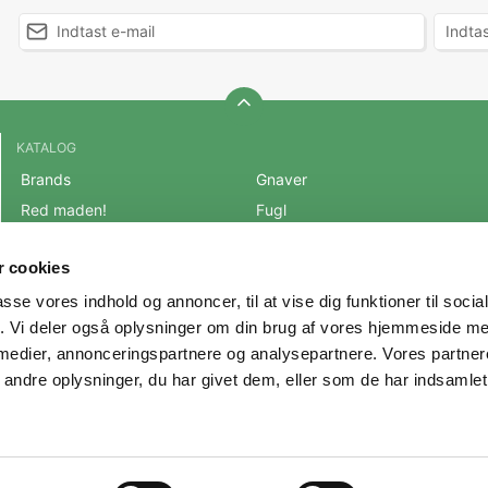
KATALOG
Brands
Gnaver
Red maden!
Fugl
BLACK FRIDAY 2025
Fisk
 cookies
Mest populære varer
Reptil
passe vores indhold og annoncer, til at vise dig funktioner til soci
OUTLET
Hest
fik. Vi deler også oplysninger om din brug af vores hjemmeside m
Hund
Andre Dyr
 medier, annonceringspartnere og analysepartnere. Vores partne
Kat
Veterinærfoder
ndre oplysninger, du har givet dem, eller som de har indsamlet 