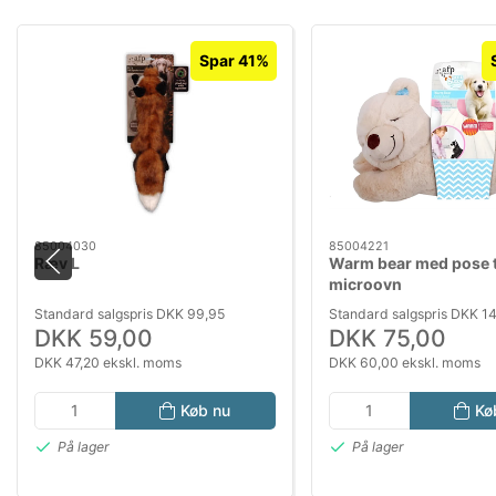
Spar 41%
85004030
85004221
Ræv L
Warm bear med pose t
microovn
Standard salgspris DKK 99,95
Standard salgspris DKK 1
DKK 59,00
DKK 75,00
DKK 47,20 ekskl. moms
DKK 60,00 ekskl. moms
Køb nu
Kø
På lager
På lager