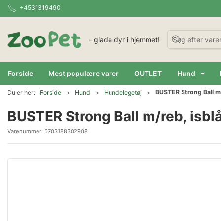
+4531319490
- glade dyr i hjemmet!
Forside
Mest populære varer
OUTLET
Hund
BUSTER Strong Ball m/
Du er her:
Forside
Hund
Hundelegetøj
BUSTER Strong Ball m/reb, isblå
Varenummer:
5703188302908