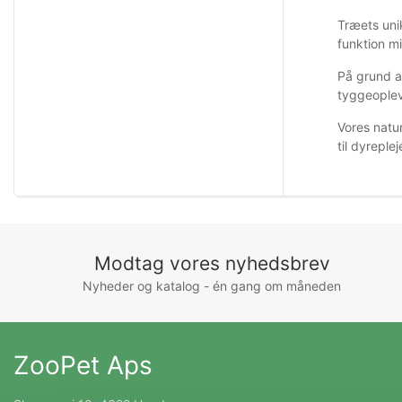
Træets unik
funktion mi
På grund af
tyggeoplev
Vores natur
til dyrepl
Modtag vores nyhedsbrev
Nyheder og katalog - én gang om måneden
ZooPet Aps