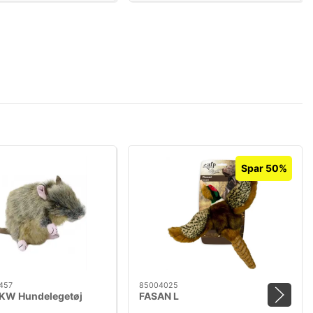
Spar 50%
457
85004025
 KW Hundelegetøj
FASAN L