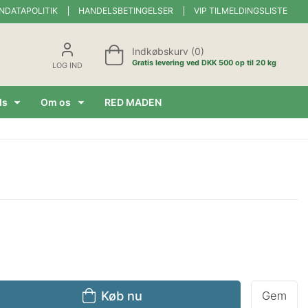
NDATAPOLITIK
HANDELSBETINGELSER
VIP TILMELDINGSLISTE
Indkøbskurv (0)
Gratis levering ved DKK 500 op til 20 kg
LOG IND
ds
Om os
RED MADEN
Køb nu
Gem