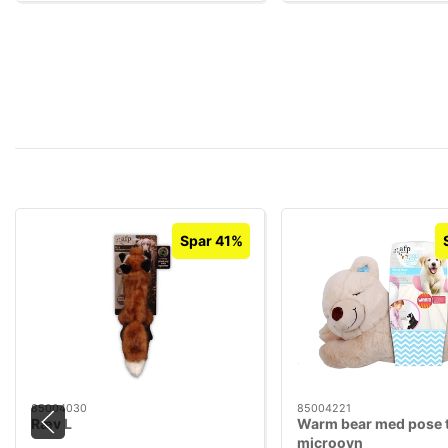
Spar 41%
85004030
85004221
Ræv L
Warm bear med pose t
microovn