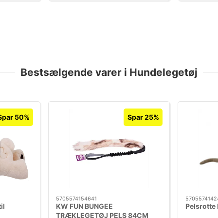
Bestsælgende varer i Hundelegetøj
Spar 50%
Spar 25%
5705574154641
5705574142
il
KW FUN BUNGEE
Pelsrotte
TRÆKLEGETØJ PELS 84CM