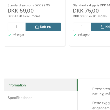
Standard salgspris DKK 99,95
Standard salgspris DKK 1
DKK 59,00
DKK 75,00
DKK 47,20 ekskl. moms
DKK 60,00 ekskl. moms
Køb nu
Kø
På lager
På lager
Information
Præsentere
naturlig m
Specifikationer
Dette tygg
er gennembl