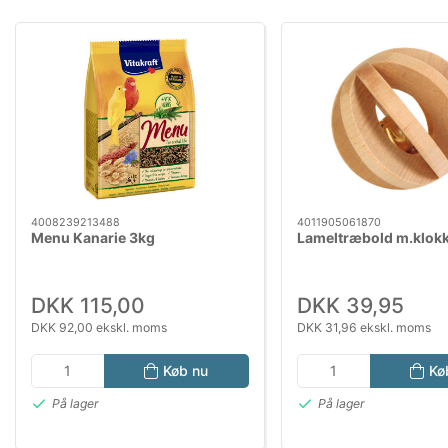
4008239213488
4011905061870
Menu Kanarie 3kg
Lameltræbold m.klok
DKK 115,00
DKK 39,95
DKK 92,00 ekskl. moms
DKK 31,96 ekskl. moms
Køb nu
Kø
På lager
På lager