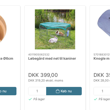
4011905062532
5701883012
ke Ø6cm
Løbegård med net til kaniner
Knogle m
DKK 399,00
DKK 3
DKK 319,20 ekskl. moms
DKK 28,00 
b nu
Køb nu
På lager
På lage