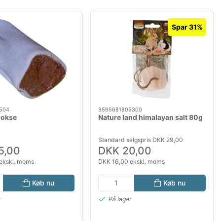
Spar 31%
504
8595681805300
 okse
Nature land himalayan salt 80g
Standard salgspris DKK 29,00
5,00
DKK 20,00
ekskl. moms
DKK 16,00 ekskl. moms
Køb nu
Køb nu
r
På lager