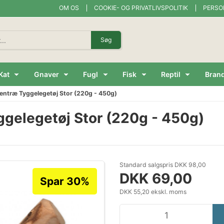
OM OS
COOKIE- OG PRIVATLIVSPOLITIK
PERSO
Søg
Kat
Gnaver
Fugl
Fisk
Reptil
Bran
iventræ Tyggelegetøj Stor (220g - 450g)
yggelegetøj Stor (220g - 450g)
Standard salgspris DKK 98,00
DKK 69,00
Spar 30%
DKK 55,20 ekskl. moms