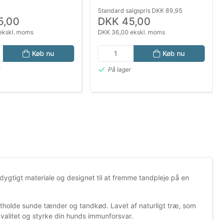
Standard salgspris DKK 89,95
5,00
DKK 45,00
ekskl. moms
DKK 36,00 ekskl. moms
Køb nu
Køb nu
r
På lager
dygtigt materiale og designet til at fremme tandpleje på en
etholde sunde tænder og tandkød. Lavet af naturligt træ, som
 kvalitet og styrke din hunds immunforsvar.