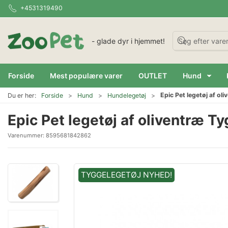
+4531319490
- glade dyr i hjemmet!
Forside
Mest populære varer
OUTLET
Hund
Epic Pet legetøj af ol
Du er her:
Forside
Hund
Hundelegetøj
Epic Pet legetøj af oliventræ T
Varenummer:
8595681842862
TYGGELEGETØJ NYHED!