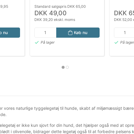
49,95
Standard salgspris DKK 65,00
DKK 49,00
DKK 6
DKK 39,20 ekskl. moms
DKK 52,00 
b nu
Køb nu
På lager
På lage
r vores naturlige tyggelegetøj til hunde, skabt af miljømæssigt bære
åde.
elegetøj er ikke kun sjovt for din hund, det hjælper også med at opr
ødt i olivenolie, bidrager dette legetøj også til at forbedre pelsens