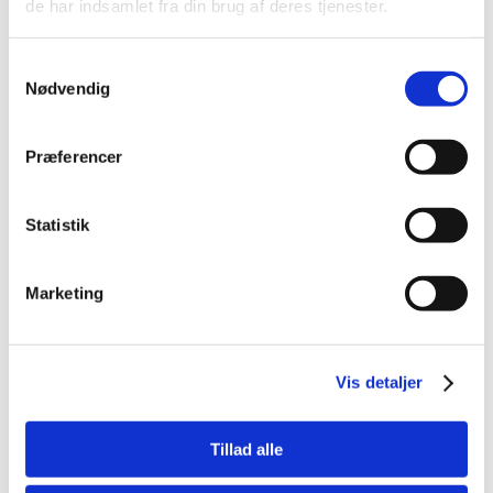
de har indsamlet fra din brug af deres tjenester.
Samtykkevalg
Spar 41%
Spar 50%
Nødvendig
Præferencer
85004030
85004221
Statistik
Ræv L
Warm bear med pose til
microovn
Standard salgspris DKK
Standard salgspris DKK
Marketing
99,95
149,95
DKK 59,00
DKK 75,00
DKK 47,20 ekskl. moms
DKK 60,00 ekskl. moms
Køb nu
Køb nu
Vis detaljer
På lager
På lager
Tillad alle