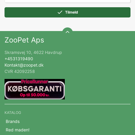
Tilmeld
ZooPet Aps
Skramsvej 10, 4622 Havdrup
+4531319490
Kontakt@zoopet.dk
CVR 42092258
KATALOG
Brands
Red maden!