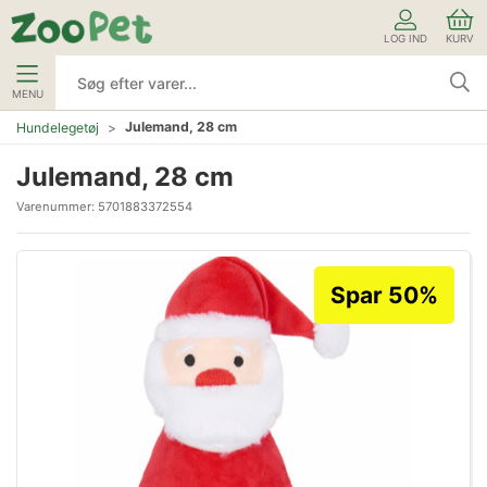
LOG IND
KURV
MENU
Julemand, 28 cm
Hundelegetøj
Julemand, 28 cm
Varenummer:
5701883372554
Spar 50%