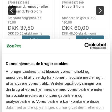
5701883372486
5701883372509
Julemand, rensdyr eller
Nisse, 84 cm
snemand, 19-25 cm
Standard salgspris DKK
Standard salgspris DKK
75,00
120,00
DKK 37,50
DKK 60,00
DKK 30,00 ekskl. moms
DKK 48,00 ekskl. moms
Køb nu
Køb nu
På lager
På lager
Denne hjemmeside bruger cookies
Vi bruger cookies til at tilpasse vores indhold og
annoncer, til at vise dig funktioner til sociale medier og til
at analysere vores trafik. Vi deler også oplysninger om
din brug af vores hjemmeside med vores partnere inden
for sociale medier, annonceringspartnere og
analysepartnere. Vores partnere kan kombinere disse
Bestsælgende varer i Hundelegetøj
data med andre oplysninger, du har givet dem, eller som