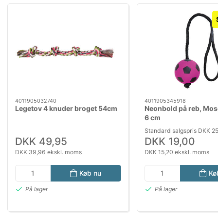
4011905032740
4011905345918
Legetov 4 knuder broget 54cm
Neonbold på reb, Mo
6 cm
Standard salgspris DKK 2
DKK 49,95
DKK 19,00
DKK 39,96 ekskl. moms
DKK 15,20 ekskl. moms
Køb nu
Kø
På lager
På lager