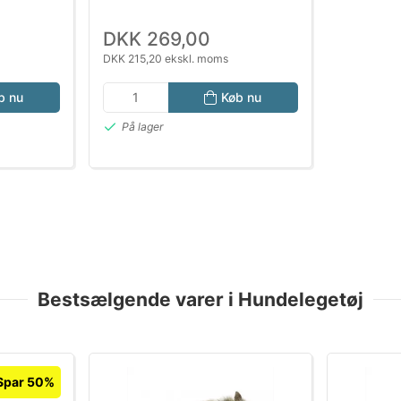
DKK 269,00
DKK 215,20 ekskl. moms
b nu
Køb nu
På lager
Bestsælgende varer i Hundelegetøj
Spar 50%