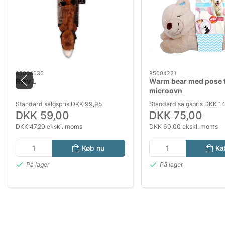
85004030
85004221
Ræv L
Warm bear med pose t
microovn
Standard salgspris DKK 99,95
Standard salgspris DKK 1
DKK 59,00
DKK 75,00
DKK 47,20 ekskl. moms
DKK 60,00 ekskl. moms
Køb nu
Kø
På lager
På lager