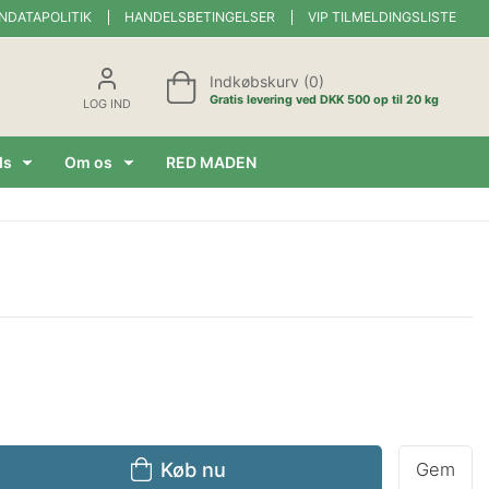
NDATAPOLITIK
HANDELSBETINGELSER
VIP TILMELDINGSLISTE
Indkøbskurv (0)
Gratis levering ved DKK 500 op til 20 kg
LOG IND
ds
Om os
RED MADEN
Køb nu
Gem