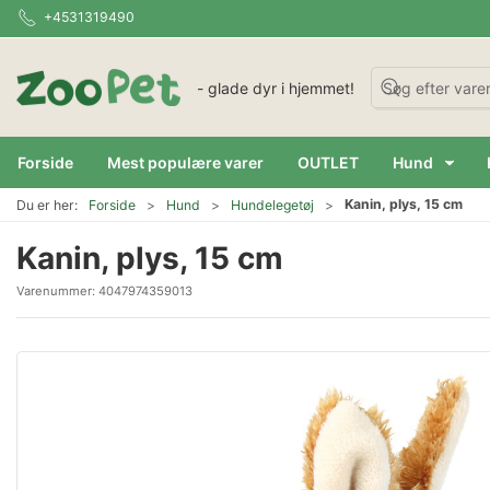
+4531319490
- glade dyr i hjemmet!
Forside
Mest populære varer
OUTLET
Hund
Kanin, plys, 15 cm
Du er her:
Forside
Hund
Hundelegetøj
Kanin, plys, 15 cm
Varenummer:
4047974359013