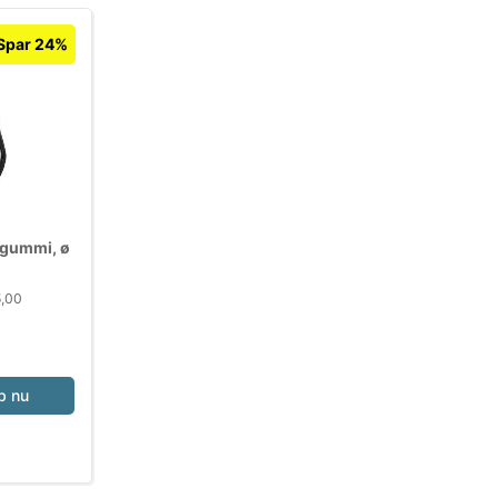
Spar 24%
sgummi, ø
5,00
b nu