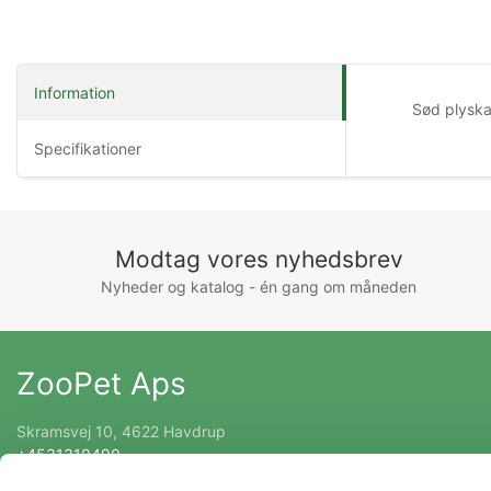
Information
Sød plyskan
Specifikationer
Modtag vores nyhedsbrev
Nyheder og katalog - én gang om måneden
ZooPet Aps
Skramsvej 10, 4622 Havdrup
+4531319490
Kontakt@zoopet.dk