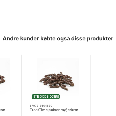
Andre kunder købte også disse produkter
NYE GODBIDDER!
5707213604630
kse
TreatTime pølser m/fjerkræ