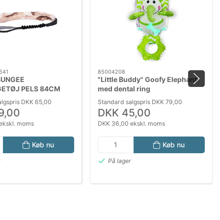
641
85004208
BUNGEE
"Little Buddy" Goofy Elephant
ETØJ PELS 84CM
med dental ring
algspris DKK 65,00
Standard salgspris DKK 79,00
9,00
DKK 45,00
ekskl. moms
DKK 36,00 ekskl. moms
Køb nu
Køb nu
r
På lager