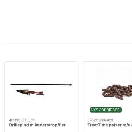
NYE GODBIDDER!
4011905045504
5707213604623
Drillepind m.læderstrop/fjer
TreatTime pølser m/o