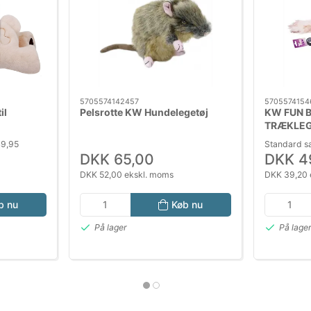
5705574142457
5705574154
il
Pelsrotte KW Hundelegetøj
KW FUN 
TRÆKLEG
49,95
Standard s
DKK 65,00
DKK 4
DKK 52,00 ekskl. moms
DKK 39,20 
b nu
Køb nu
På lager
På lage