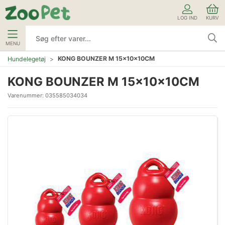
LOG IND
KURV
MENU
KONG BOUNZER M 15x10x10CM
Hundelegetøj
KONG BOUNZER M 15x10x10CM
Varenummer:
035585034034