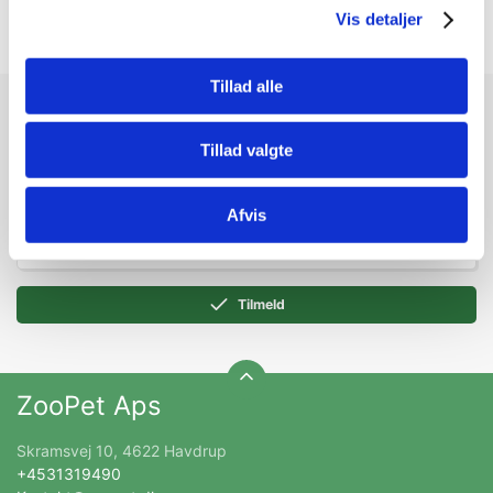
KONG BOUNZER M 15x10x10CM
Vis detaljer
Tillad alle
Modtag vores nyhedsbrev
Tillad valgte
Nyheder og katalog - én gang om måneden
Afvis
Tilmeld
ZooPet Aps
Skramsvej 10, 4622 Havdrup
+4531319490