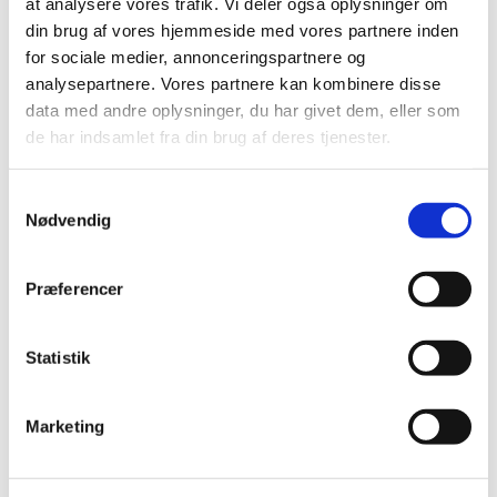
at analysere vores trafik. Vi deler også oplysninger om
microovn
din brug af vores hjemmeside med vores partnere inden
Standard salgspris DKK
Standard salgspris DKK
for sociale medier, annonceringspartnere og
99,95
149,95
analysepartnere. Vores partnere kan kombinere disse
DKK 59,00
DKK 75,00
data med andre oplysninger, du har givet dem, eller som
DKK 47,20 ekskl. moms
DKK 60,00 ekskl. moms
de har indsamlet fra din brug af deres tjenester.
Køb nu
Køb nu
På lager
På lager
Samtykkevalg
Nødvendig
Præferencer
Statistik
Marketing
Information
Specifikationer