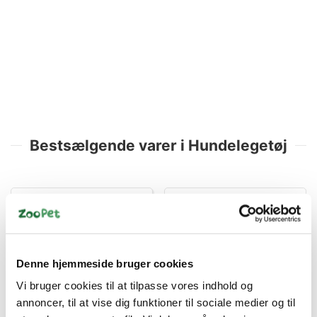
Bestsælgende varer i Hundelegetøj
Spar 41%
Spar 50%
Denne hjemmeside bruger cookies
Vi bruger cookies til at tilpasse vores indhold og
annoncer, til at vise dig funktioner til sociale medier og til
85004030
85004221
Ræv L
Warm bear med pose til