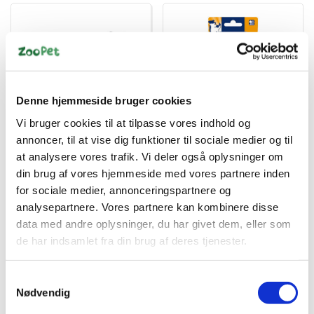
Denne hjemmeside bruger cookies
035585454252
4008239396501
Vi bruger cookies til at tilpasse vores indhold og
KONG WILD KNOTS
Bold 7cm i mosgummi
annoncer, til at vise dig funktioner til sociale medier og til
BEAR HUNDELEGETØJ
20 CM Mix S/m
at analysere vores trafik. Vi deler også oplysninger om
din brug af vores hjemmeside med vores partnere inden
DKK 79,95
DKK 18,00
for sociale medier, annonceringspartnere og
DKK 63,96 ekskl. moms
DKK 14,40 ekskl. moms
analysepartnere. Vores partnere kan kombinere disse
Køb nu
Køb nu
data med andre oplysninger, du har givet dem, eller som
de har indsamlet fra din brug af deres tjenester.
På lager
På lager
Samtykkevalg
Nødvendig