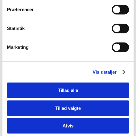
Præferencer
Statistik
Bestsælgende varer i Hundelegetøj
Marketing
Spar 41%
Spar 50%
Vis detaljer
Tillad alle
85004030
85004221
Tillad valgte
Ræv L
Warm bear med pose til
microovn
Afvis
Standard salgspris DKK
Standard salgspris DKK
99,95
149,95