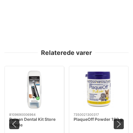
Relaterede varer
8109690006964
7350021300317
Petsan Dental Kit Store
PlaqueOff Powder 180 g
Hunde