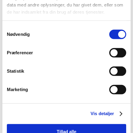
data med andre oplysninger, du har givet dem, eller som
de har indsamlet fra din brug af deres tjenester.
Samtykkevalg
Nødvendig
85004030
85004221
Ræv L
Warm bear med pose til
microovn
Præferencer
Standard salgspris DKK
Standard salgspris DKK
99,95
149,95
DKK 59,00
DKK 75,00
Statistik
DKK 47,20 ekskl. moms
DKK 60,00 ekskl. moms
Køb nu
Køb nu
Marketing
På lager
På lager
Vis detaljer
Tillad alle