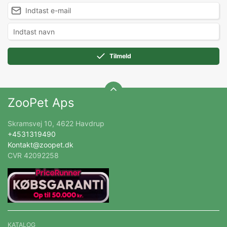
Tilmeld
ZooPet Aps
Skramsvej 10, 4622 Havdrup
+4531319490
Kontakt@zoopet.dk
CVR 42092258
KATALOG