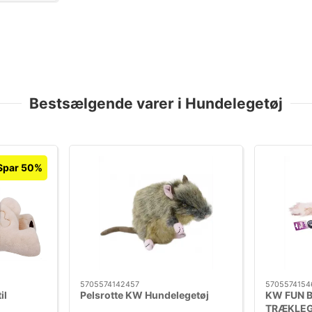
Bestsælgende varer i Hundelegetøj
Spar 50%
5705574142457
5705574154
il
Pelsrotte KW Hundelegetøj
KW FUN 
TRÆKLEG