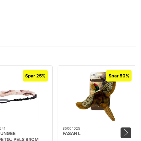
Spar 25%
Spar 50%
641
85004025
BUNGEE
FASAN L
ETØJ PELS 84CM