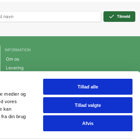
Tilmeld
INFORMATION
Om os
Levering
Handelsbetingelser
Cookie- og privatlivspolitik
Tillad alle
ale medier og
Persondatapolitik
ed vores
Fortrydelsesret
Tillad valgte
re kan
fra din brug
Afvis