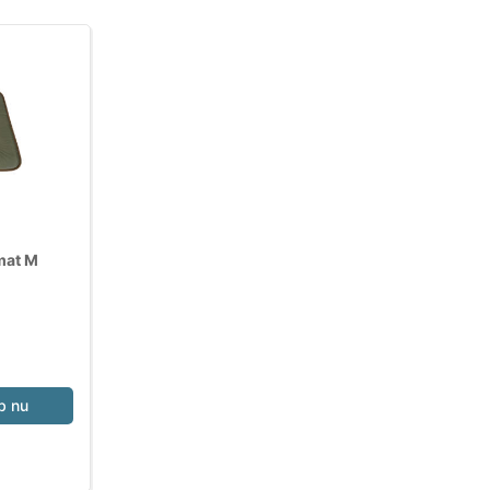
mat M
b nu