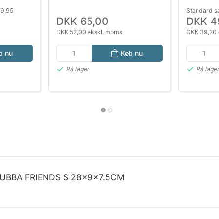
49,95
Standard s
DKK 65,00
DKK 4
DKK 52,00 ekskl. moms
DKK 39,20 
b nu
Køb nu
På lager
På lage
UBBA FRIENDS S 28x9x7.5CM