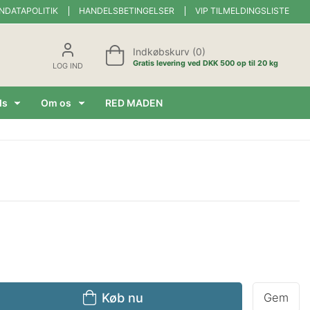
NDATAPOLITIK
HANDELSBETINGELSER
VIP TILMELDINGSLISTE
Indkøbskurv (0)
Gratis levering ved DKK 500 op til 20 kg
LOG IND
ds
Om os
RED MADEN
Køb nu
Gem