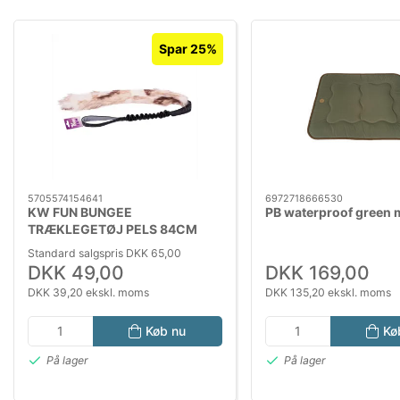
Spar 25%
5705574154641
6972718666530
KW FUN BUNGEE
PB waterproof green 
TRÆKLEGETØJ PELS 84CM
Standard salgspris DKK 65,00
DKK 49,00
DKK 169,00
DKK 39,20 ekskl. moms
DKK 135,20 ekskl. moms
Køb nu
Kø
På lager
På lager