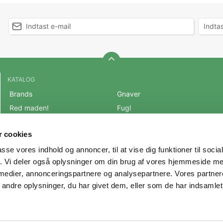
KATALOG
Brands
Gnaver
Red maden!
Fugl
BLACK FRIDAY 2025
Fisk
 cookies
Mest populære varer
Reptil
passe vores indhold og annoncer, til at vise dig funktioner til soci
OUTLET
Hest
fik. Vi deler også oplysninger om din brug af vores hjemmeside m
Hund
Andre Dyr
 medier, annonceringspartnere og analysepartnere. Vores partne
Kat
Veterinærfoder
ndre oplysninger, du har givet dem, eller som de har indsamlet 