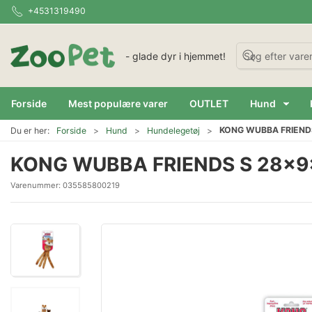
+4531319490
- glade dyr i hjemmet!
Forside
Mest populære varer
OUTLET
Hund
KONG WUBBA FRIEND
Du er her:
Forside
Hund
Hundelegetøj
KONG WUBBA FRIENDS S 28x9
Varenummer:
035585800219