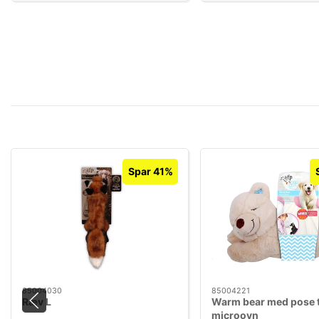
Spar 41%
85004030
85004221
Ræv L
Warm bear med pose t
microovn