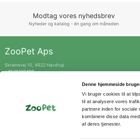
Modtag vores nyhedsbrev
Nyheder og katalog - én gang om måneden
ZooPet Aps
Skramsvej 10, 4622 Havdrup
+4531319490
Kontakt@zoopet.dk
Denne hjemmeside bruger
CVR 42092258
Vi bruger cookies til at til
til at analysere vores tra
partnere inden for sociale
kombinere disse data med a
af deres tjenester.