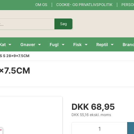
OM OS
COOKIE- OG PRIVATLIVSPOLITIK
PERSO
Søg
Kat
Gnaver
Fugl
Fisk
Reptil
Bran
S S 28x9x7.5CM
x7.5CM
DKK 68,95
DKK 55,16 ekskl. moms