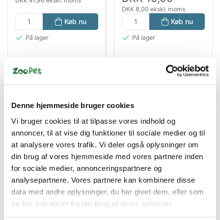
DKK 47,96 ekskl. moms
DKK 8,00 ekskl. moms
Køb nu
Køb nu
På lager
På lager
Denne hjemmeside bruger cookies
Vi bruger cookies til at tilpasse vores indhold og
annoncer, til at vise dig funktioner til sociale medier og til
at analysere vores trafik. Vi deler også oplysninger om
Bestsælgende varer i Hundelegetøj
din brug af vores hjemmeside med vores partnere inden
for sociale medier, annonceringspartnere og
analysepartnere. Vores partnere kan kombinere disse
data med andre oplysninger, du har givet dem, eller som
Spar 41%
Spar 50%
de har indsamlet fra din brug af deres tjenester.