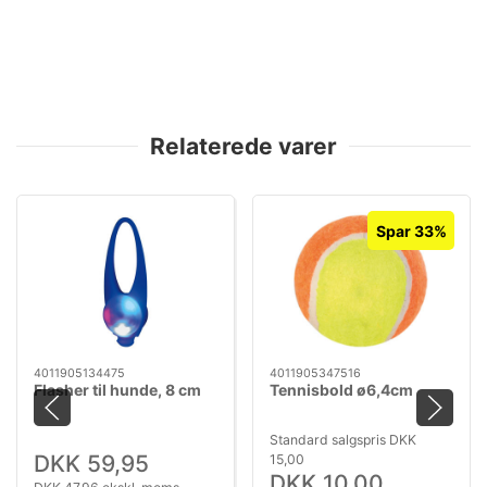
Relaterede varer
Spar 33%
4011905134475
4011905347516
Flasher til hunde, 8 cm
Tennisbold ø6,4cm
Standard salgspris DKK
DKK 59,95
15,00
DKK 10,00