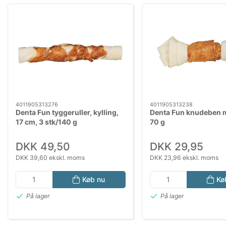
4011905313276
4011905313238
Denta Fun tyggeruller, kylling,
Denta Fun knudeben m
17 cm, 3 stk/140 g
70 g
DKK 49,50
DKK 29,95
DKK 39,60 ekskl. moms
DKK 23,96 ekskl. moms
Køb nu
Kø
På lager
På lager