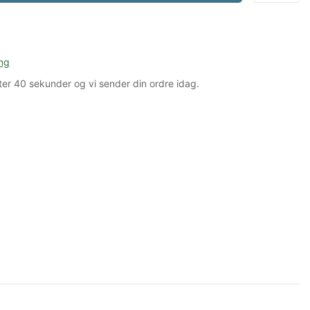
ng
ter
39 sekunder
og vi sender din ordre idag.