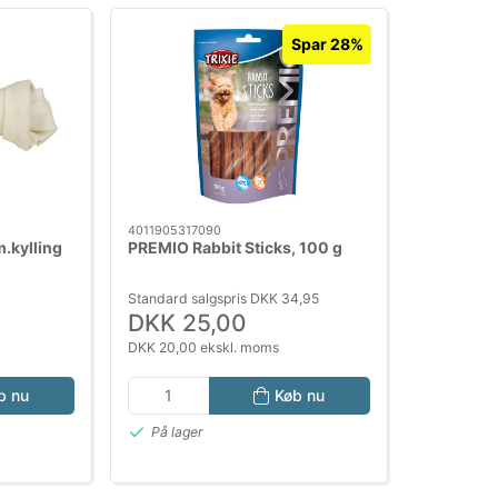
Spar 28%
4011905317090
.kylling
PREMIO Rabbit Sticks, 100 g
Standard salgspris DKK 34,95
DKK 25,00
DKK 20,00 ekskl. moms
b nu
Køb nu
På lager