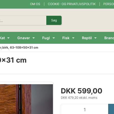
OM OS
COOKIE- OG PRIVATLIVSPOLITIK
PERSO
Søg
Kat
Gnaver
Fugl
Fisk
Reptil
Bran
ør,birk, 63–108×50×31 cm
50×31 cm
DKK 599,00
DKK 479,20 ekskl. moms