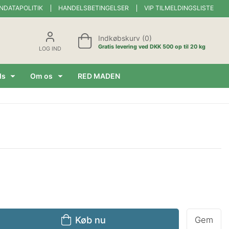
NDATAPOLITIK
HANDELSBETINGELSER
VIP TILMELDINGSLISTE
Indkøbskurv (0)
Gratis levering ved DKK 500 op til 20 kg
LOG IND
ds
Om os
RED MADEN
Køb nu
Gem