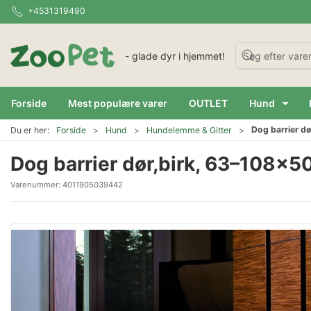
+4531319490
- glade dyr i hjemmet!
Forside
Mest populære varer
OUTLET
Hund
Dog barrier d
Du er her:
Forside
Hund
Hundelemme & Gitter
Dog barrier dør,birk, 63–108×
Varenummer:
4011905039442