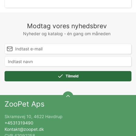
Modtag vores nyhedsbrev
Nyheder og katalog - én gang om måneden
Tilmeld
ZooPet Aps
Skramsvej 10, 4622 Havdrup
+4531319490
Kontakt@zoopet.dk
CVR 42092258