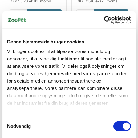
DKK 55,20 ekskl. moms
DKK 71,96 ekskl. moms
Køb nu
Køb nu
På lager
På lager
Denne hjemmeside bruger cookies
Vi bruger cookies til at tilpasse vores indhold og
annoncer, til at vise dig funktioner til sociale medier og til
at analysere vores trafik. Vi deler også oplysninger om
din brug af vores hjemmeside med vores partnere inden
for sociale medier, annonceringspartnere og
analysepartnere. Vores partnere kan kombinere disse
Bestsælgende varer i Hundesenge &
data med andre oplysninger, du har givet dem, eller som
Madrasser
de har indsamlet fra din brug af deres tjenester.
Samtykkevalg
Nødvendig
Spar 9%