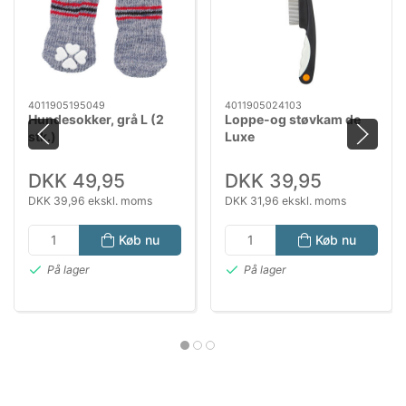
4011905195049
4011905024103
Hundesokker, grå L (2
Loppe-og støvkam de
stk.)
Luxe
DKK 49,95
DKK 39,95
DKK 39,96 ekskl. moms
DKK 31,96 ekskl. moms
Køb nu
Køb nu
På lager
På lager