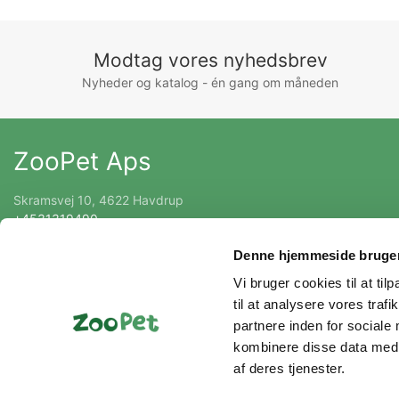
Modtag vores nyhedsbrev
Nyheder og katalog - én gang om måneden
ZooPet Aps
Skramsvej 10, 4622 Havdrup
+4531319490
Kontakt@zoopet.dk
Denne hjemmeside bruger
CVR 42092258
Vi bruger cookies til at til
til at analysere vores tra
partnere inden for sociale
kombinere disse data med a
af deres tjenester.