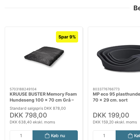
B
Spar 9%
5703188249104
8033776766773
KRUUSE BUSTER Memory Foam
MP eco 95 plasthunde
Hundeseng 100 x 70 cm Grå –
70 x 29 cm. sort
Ortopædisk Hundemadras
Standard salgspris DKK 878,00
DKK 798,00
DKK 199,00
DKK 638,40 ekskl. moms
DKK 159,20 ekskl. moms
Køb nu
Kø