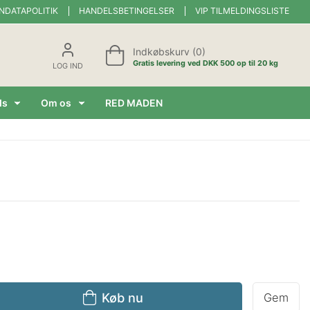
NDATAPOLITIK
HANDELSBETINGELSER
VIP TILMELDINGSLISTE
Indkøbskurv (0)
Gratis levering ved DKK 500 op til 20 kg
LOG IND
ds
Om os
RED MADEN
Køb nu
Gem