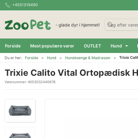
+4531319490
- glade dyr i hjemmet!
Forside
Mest populære varer
OUTLET
Hund
Trixie Ca
Du er her:
Forside
Hund
Hundesenge & Madrasser
Trixie Calito Vital Ortopædisk
Varenummer:
4053032440678