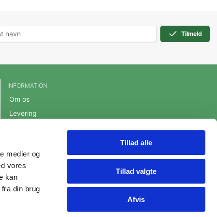
Tilmeld
INFORMATION
Om os
Levering
Handelsbetingelser
Cookie- og privatlivspolitik
Tillad alle
ale medier og
Persondatapolitik
ed vores
Fortrydelsesret
Tillad valgte
re kan
fra din brug
Afvis