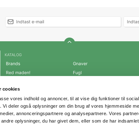
KATALOG
Brands
Gnaver
Red maden!
Fugl
BLACK FRIDAY 2025
Fisk
 cookies
Mest populære varer
Reptil
passe vores indhold og annoncer, til at vise dig funktioner til soci
OUTLET
Hest
fik. Vi deler også oplysninger om din brug af vores hjemmeside m
Hund
Andre Dyr
 medier, annonceringspartnere og analysepartnere. Vores partne
Kat
Veterinærfoder
ndre oplysninger, du har givet dem, eller som de har indsamlet 