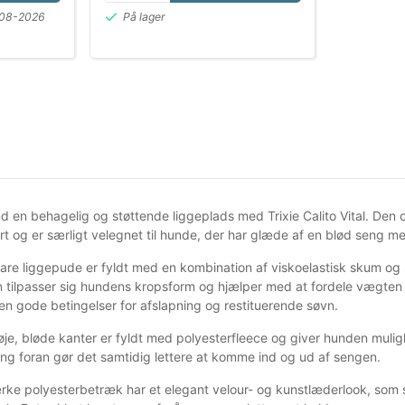
8-08-2026
På lager
nd en behagelig og støttende liggeplads med Trixie Calito Vital. De
t og er særligt velegnet til hunde, der har glæde af en blød seng me
re liggepude er fyldt med en kombination af viskoelastisk skum og
 tilpasser sig hundens kropsform og hjælper med at fordele vægten 
en gode betingelser for afslapning og restituerende søvn.
je, bløde kanter er fyldt med polyesterfleece og giver hunden mulig
ing foran gør det samtidig lettere at komme ind og ud af sengen.
ærke polyesterbetræk har et elegant velour- og kunstlæderlook, som