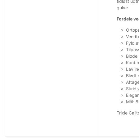
tidløst udt
gulve.
Fordele ved
Ortop
Vendb
Fyld a
Tilpas
Bløde 
Kant m
Lav i
Blødt
Aftage
Skrids
Elegan
Mål: 
Trixie Cali