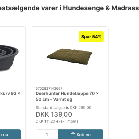
estsælgende varer i Hundesenge & Madrass
Spar 54%
5702827143667
kurv 93 x
Deerhunter Hundetæppe 70 x
50 cm – Varmt og
Absorberende Tæppe til Hund
Standard salgspris DKK 299,00
DKK 139,00
DKK 111,20 ekskl. moms
b nu
Køb nu