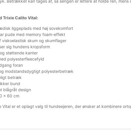
ryk. Betrækket kan tages af, så sengen er lettere at holde ren, mens
 Trixie Calito Vital:
ædisk liggeplads med høj sovekomfort
ar pude med memory foam-effekt
f viskoelastisk skum og skumflager
ser sig hundens kropsform
og støttende kanter
ed polyesterfleecefyld
ndgang foran
 og modstandsdygtigt polyesterbetræk
ligt betræk
ikker bund
t blågråt design
80 x 60 cm
to Vital er et oplagt valg til hundeejeren, der ønsker at kombinere or