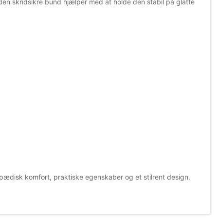
 den skridsikre bund hjælper med at holde den stabil på glatte
topædisk komfort, praktiske egenskaber og et stilrent design.