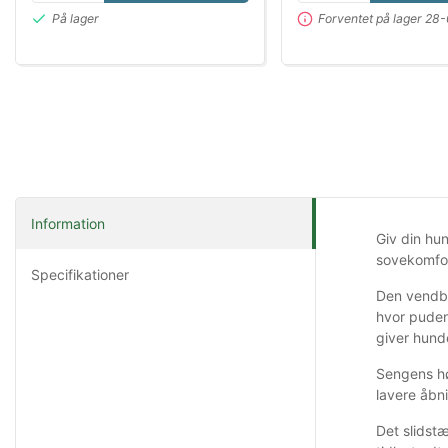
På lager
Forventet på lager 2
Information
Giv din hu
sovekomfor
Specifikationer
Den vendba
hvor puden
giver hund
Sengens hø
lavere åbn
Det slidst