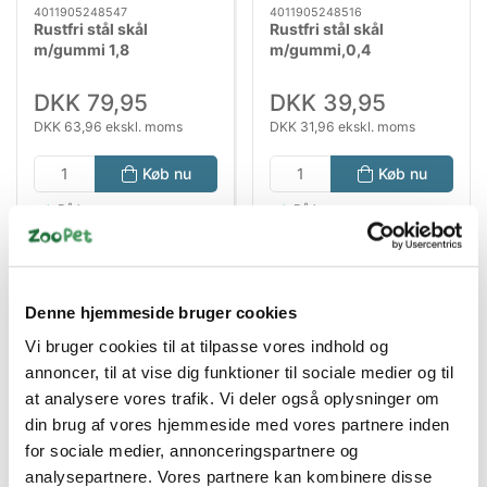
4011905248547
4011905248516
Rustfri stål skål
Rustfri stål skål
m/gummi 1,8
m/gummi,0,4
DKK 79,95
DKK 39,95
DKK 63,96 ekskl. moms
DKK 31,96 ekskl. moms
Køb nu
Køb nu
På lager
På lager
Denne hjemmeside bruger cookies
Vi bruger cookies til at tilpasse vores indhold og
annoncer, til at vise dig funktioner til sociale medier og til
at analysere vores trafik. Vi deler også oplysninger om
din brug af vores hjemmeside med vores partnere inden
for sociale medier, annonceringspartnere og
Bestsælgende varer i Hundeskåle &
analysepartnere. Vores partnere kan kombinere disse