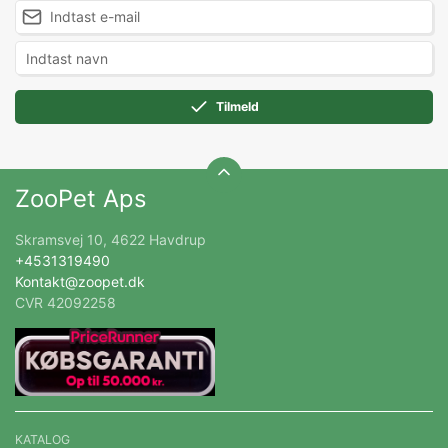
Tilmeld
ZooPet Aps
Skramsvej 10, 4622 Havdrup
+4531319490
Kontakt@zoopet.dk
CVR 42092258
KATALOG