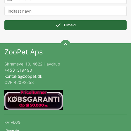
Tilmeld
ZooPet Aps
Skramsvej 10, 4622 Havdrup
+4531319490
Kontakt@zoopet.dk
CVR 42092258
KATALOG
Brands