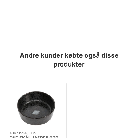
Andre kunder købte også disse
produkter
4047059480175
D&D SKÅL JASPER Ø20