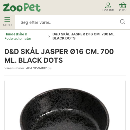
LOG IND
KURV
MENU
Hundeskåle &
D&D SKÅL JASPER Ø16 CM. 700 ML.
BLACK DOTS
Foderautomater
D&D SKÅL JASPER Ø16 CM. 700
ML. BLACK DOTS
Varenummer:
4047059480168