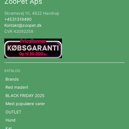
ZooPet Aps
Skramsvej 10, 4622 Havdrup
+4531319490
Kontakt@zoopet.dk
CVR 42092258
KATALOG
Brands
Red maden!
BLACK FRIDAY 2025
Mest populære varer
OUTLET
Hund
Kat