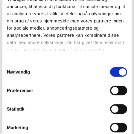
Bestsælgende varer i Hundeskåle &
annoncer, til at vise dig funktioner til sociale medier og til
Foderautomater
at analysere vores trafik. Vi deler også oplysninger om
din brug af vores hjemmeside med vores partnere inden
for sociale medier, annonceringspartnere og
analysepartnere. Vores partnere kan kombinere disse
data med andre oplysninger, du har givet dem, eller som
de har indsamlet fra din brug af deres tjenester.
Samtykkevalg
Nødvendig
4011905248455
4011905247625
Hundeskål rustfri stål
Kufra vand-og
Præferencer
4,5 l/ø 28cm
foderautom 1,5l
DKK 59,95
DKK 59,00
Statistik
DKK 47,96 ekskl. moms
DKK 47,20 ekskl. moms
Køb nu
Køb nu
Marketing