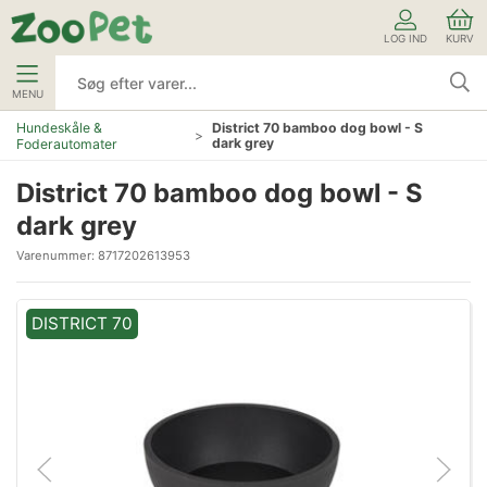
LOG IND
KURV
MENU
Hundeskåle &
District 70 bamboo dog bowl - S
dark grey
Foderautomater
District 70 bamboo dog bowl - S
dark grey
Varenummer:
8717202613953
DISTRICT 70