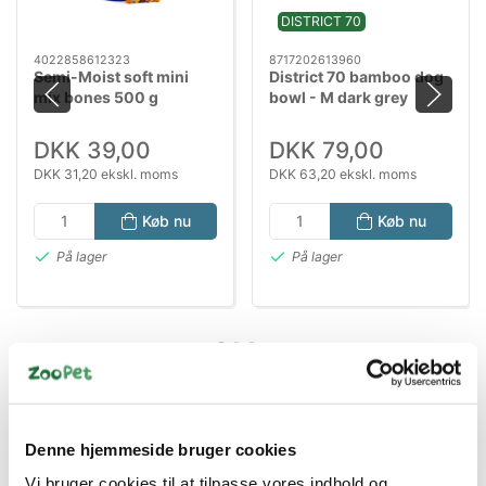
DISTRICT 70
4022858612323
8717202613960
Semi-Moist soft mini
District 70 bamboo dog
mix bones 500 g
bowl - M dark grey
DKK 39,00
DKK 79,00
DKK 31,20 ekskl. moms
DKK 63,20 ekskl. moms
Køb nu
Køb nu
På lager
På lager
Denne hjemmeside bruger cookies
Vi bruger cookies til at tilpasse vores indhold og