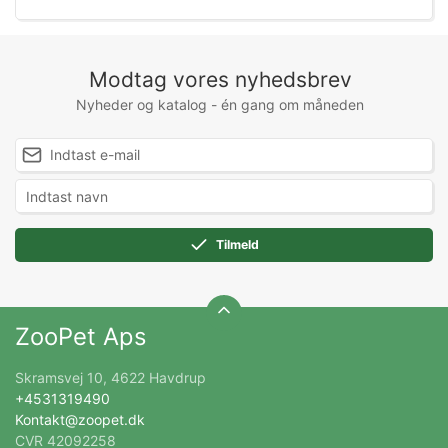
Modtag vores nyhedsbrev
Nyheder og katalog - én gang om måneden
Tilmeld
ZooPet Aps
Skramsvej 10, 4622 Havdrup
+4531319490
Kontakt@zoopet.dk
CVR 42092258