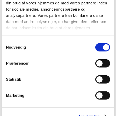
din brug af vores hjemmeside med vores partnere inden
for sociale medier, annonceringspartnere og
analysepartnere. Vores partnere kan kombinere disse
data med andre oplysninger, du har givet dem, eller som
de har indsamlet fra din brug af deres tjenester.
4011905248455
4011905247625
Samtykkevalg
Hundeskål rustfri stål
Kufra vand-og
Nødvendig
4,5 l/ø 28cm
foderautom 1,5l
DKK 59,95
DKK 59,00
Præferencer
DKK 47,96 ekskl. moms
DKK 47,20 ekskl. moms
Køb nu
Køb nu
Statistik
På lager
På lager
Marketing