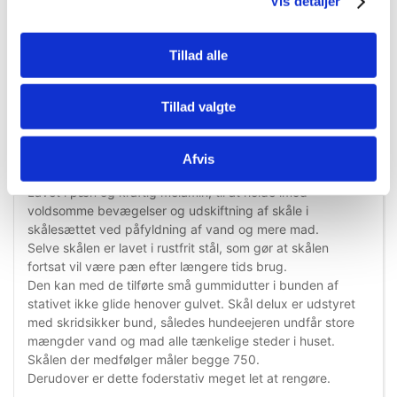
Vis detaljer
Tillad alle
Information
Specifikationer
Tillad valgte
Afvis
Skål delux
Lavet i pæn og kraftig melamin, til at holde imod
voldsomme bevægelser og udskiftning af skåle i
skålesættet ved påfyldning af vand og mere mad.
Selve skålen er lavet i rustfrit stål, som gør at skålen
fortsat vil være pæn efter længere tids brug.
Den kan med de tilførte små gummidutter i bunden af
stativet ikke glide henover gulvet. Skål delux er udstyret
med skridsikker bund, således hundeejeren undfår store
mængder vand og mad alle tænkelige steder i huset.
Skålen der medfølger måler begge 750.
Derudover er dette foderstativ meget let at rengøre.