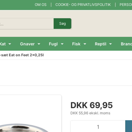
OM OS
COOKIE- OG PRIVATLIVSPOLITIK
PERSO
Søg
Kat
Gnaver
Fugl
Fisk
Reptil
Bran
-sæt Eat on Feet 2x0,25l
DKK 69,95
DKK 55,96 ekskl. moms