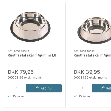
4011905248547
4011905248516
Rustfri stål skål m/gummi 1,8
Rustfri stål skål m/g
DKK 79,95
DKK 39,95
DKK 63,96 ekskl. moms
DKK 31,96 ekskl. moms
Køb nu
Kø
På lager
På lager