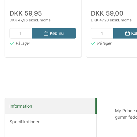
DKK 59,95
DKK 59,00
DKK 47,96 ekskl. moms
DKK 47,20 ekskl. moms
Køb nu
Kø
På lager
På lager
Information
My Prince r
gummifødd
Specifikationer