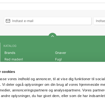
KATALOG
Brands
Gnaver
Red maden!
Fugl
BLACK FRIDAY 2025
Fisk
 cookies
Mest populære varer
Reptil
passe vores indhold og annoncer, til at vise dig funktioner til soci
OUTLET
Hest
fik. Vi deler også oplysninger om din brug af vores hjemmeside m
Hund
Andre Dyr
 medier, annonceringspartnere og analysepartnere. Vores partne
Kat
Veterinærfoder
ndre oplysninger, du har givet dem, eller som de har indsamlet 