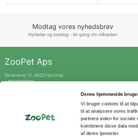
Modtag vores nyhedsbrev
Nyheder og katalog - én gang om måneden
ZooPet Aps
Skramsvej 10, 4622 Havdrup
+4531319490
Kontakt@zoopet.dk
Denne hjemmeside bruger
CVR 42092258
Vi bruger cookies til at til
til at analysere vores tra
partnere inden for sociale
kombinere disse data med a
af deres tjenester.