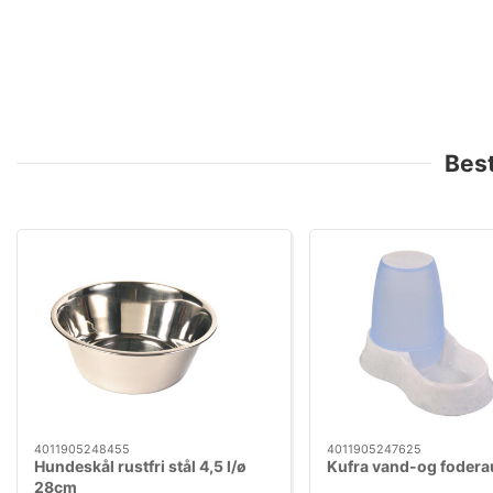
Bes
4011905248455
4011905247625
Hundeskål rustfri stål 4,5 l/ø
Kufra vand-og fodera
28cm