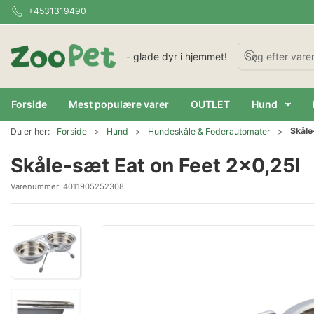
+4531319490
- glade dyr i hjemmet!
Forside
Mest populære varer
OUTLET
Hund
Skåle
Du er her:
Forside
Hund
Hundeskåle & Foderautomater
Skåle-sæt Eat on Feet 2x0,25l
Varenummer:
4011905252308