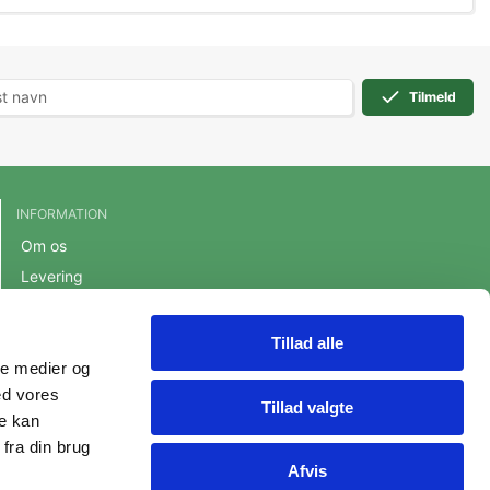
Tilmeld
INFORMATION
Om os
Levering
Handelsbetingelser
Cookie- og privatlivspolitik
Tillad alle
ale medier og
Persondatapolitik
ed vores
Fortrydelsesret
Tillad valgte
re kan
fra din brug
Afvis