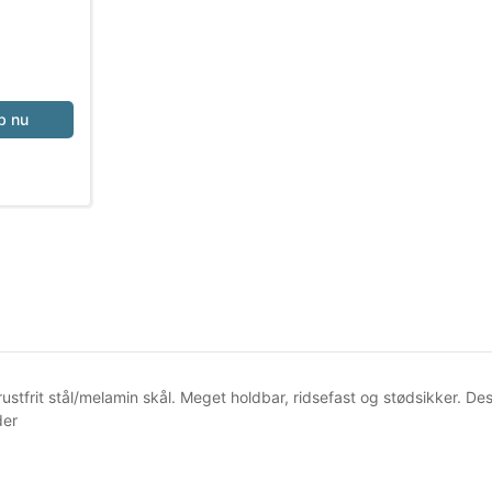
b nu
ustfrit stål/melamin skål. Meget holdbar, ridsefast og stødsikker. De
er