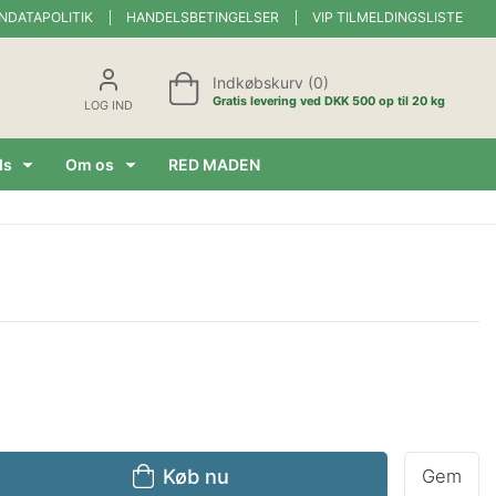
NDATAPOLITIK
HANDELSBETINGELSER
VIP TILMELDINGSLISTE
Indkøbskurv (0)
Gratis levering ved DKK 500 op til 20 kg
LOG IND
ds
Om os
RED MADEN
Køb nu
Gem