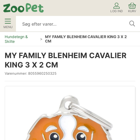
LOG IND
KURV
MENU
Hundetegn &
MY FAMILY BLENHEIM CAVALIER KING 3 X 2
CM
Skilte
MY FAMILY BLENHEIM CAVALIER
KING 3 X 2 CM
Varenummer:
8055960250325