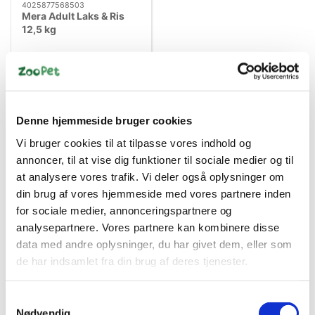
4025877568503
Mera Adult Laks & Ris
12,5 kg
DKK 395,00
DKK 316,00 ekskl. moms
Køb nu
Denne hjemmeside bruger cookies
På lager
Vi bruger cookies til at tilpasse vores indhold og
annoncer, til at vise dig funktioner til sociale medier og til
at analysere vores trafik. Vi deler også oplysninger om
din brug af vores hjemmeside med vores partnere inden
for sociale medier, annonceringspartnere og
analysepartnere. Vores partnere kan kombinere disse
data med andre oplysninger, du har givet dem, eller som
de har indsamlet fra din brug af deres tjenester.
Bestsælgende varer i Hundetegn &
Samtykkevalg
Skilte
Nødvendig