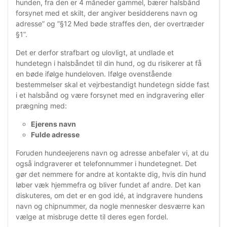
hunden, fra den er 4 måneder gammel, bærer halsbånd
forsynet med et skilt, der angiver besidderens navn og
adresse” og ”§12 Med bøde straffes den, der overtræder
§1”.
Det er derfor strafbart og ulovligt, at undlade et
hundetegn i halsbåndet til din hund, og du risikerer at få
en bøde ifølge hundeloven. Ifølge ovenstående
bestemmelser skal et vejrbestandigt hundetegn sidde fast
i et halsbånd og være forsynet med en indgravering eller
prægning med:
Ejerens navn
Fulde adresse
Foruden hundeejerens navn og adresse anbefaler vi, at du
også indgraverer et telefonnummer i hundetegnet. Det
gør det nemmere for andre at kontakte dig, hvis din hund
løber væk hjemmefra og bliver fundet af andre. Det kan
diskuteres, om det er en god idé, at indgravere hundens
navn og chipnummer, da nogle mennesker desværre kan
vælge at misbruge dette til deres egen fordel.