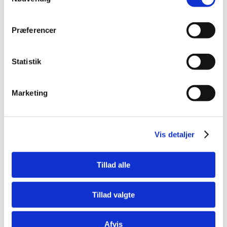
Præferencer
Spar 70%
Statistik
Marketing
5705574105001
Skilt "Advarsel" Hvid
20x29cm
Vis detaljer
Standard salgspris DKK
99,00
DKK 29,95
Tillad alle
DKK 23,96 ekskl. moms
Køb nu
Tillad valgte
På lager
Afvis