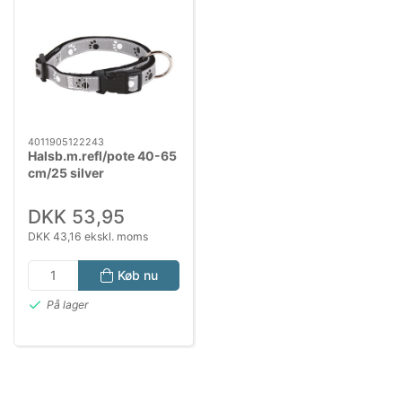
4011905122243
Halsb.m.refl/pote 40-65
cm/25 silver
DKK 53,95
DKK 43,16 ekskl. moms
Køb nu
På lager