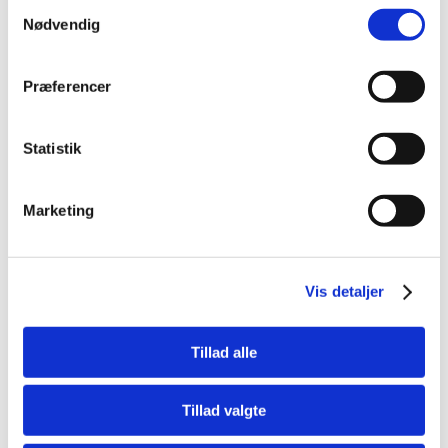
Samtykkevalg
Nødvendig
Spar 70%
Præferencer
Statistik
5705574105001
Skilt "Advarsel" Hvid
20x29cm
Marketing
Standard salgspris DKK
99,00
DKK 29,95
DKK 23,96 ekskl. moms
Vis detaljer
Køb nu
På lager
Tillad alle
Tillad valgte