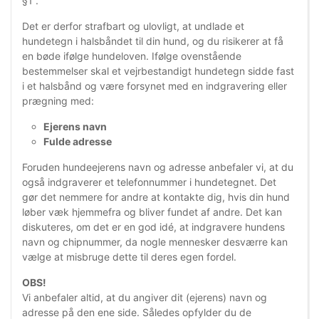
§1”.
Det er derfor strafbart og ulovligt, at undlade et
hundetegn i halsbåndet til din hund, og du risikerer at få
en bøde ifølge hundeloven. Ifølge ovenstående
bestemmelser skal et vejrbestandigt hundetegn sidde fast
i et halsbånd og være forsynet med en indgravering eller
prægning med:
Ejerens navn
Fulde adresse
Foruden hundeejerens navn og adresse anbefaler vi, at du
også indgraverer et telefonnummer i hundetegnet. Det
gør
det nemmere for andre at kontakte dig, hvis din hund
løber væk hjemmefra og bliver fundet af andre. Det kan
diskuteres, om det er en god idé, at indgravere hundens
navn og chipnummer, da nogle mennesker desværre kan
vælge at misbruge dette til deres egen fordel.
OBS!
Vi anbefaler altid, at du
angiver dit (ejerens) navn og
adresse på den ene side. Således opfylder du de