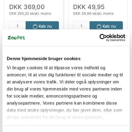
DKK 369,00
DKK 49,95
DKK 295,20 ekskl. moms
DKK 39,96 ekskl. moms
Køb nu
Køb nu
På lager
På lager
Denne hjemmeside bruger cookies
Vi bruger cookies til at tilpasse vores indhold og
annoncer, til at vise dig funktioner til sociale medier og til
at analysere vores trafik. Vi deler også oplysninger om
din brug af vores hjemmeside med vores partnere inden
for sociale medier, annonceringspartnere og
Bestsælgende varer i Hundetegn &
analysepartnere. Vores partnere kan kombinere disse
data med andre oplysninger, du har givet dem, eller som
Skilte
de har indsamlet fra din brug af deres tjenester.