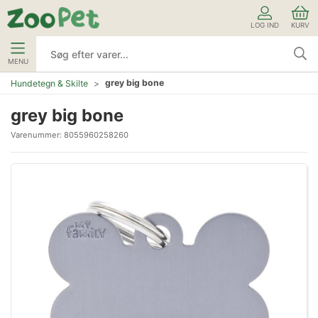
LOG IND
KURV
MENU
grey big bone
Hundetegn & Skilte
grey big bone
Varenummer:
8055960258260