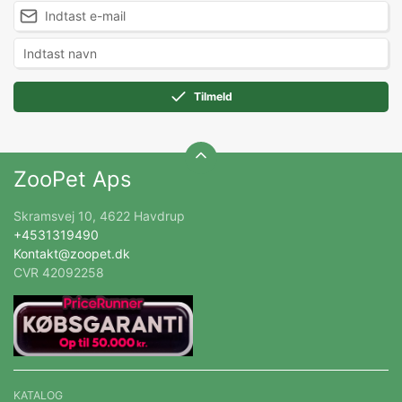
Tilmeld
ZooPet Aps
Skramsvej 10, 4622 Havdrup
+4531319490
Kontakt@zoopet.dk
CVR 42092258
KATALOG