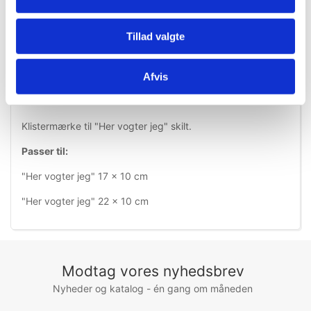
Tillad valgte
Afvis
Information
Specifikationer
Klistermærke til "Her vogter jeg" skilt.
Passer til:
"Her vogter jeg" 17 x 10 cm
"Her vogter jeg" 22 x 10 cm
Modtag vores nyhedsbrev
Nyheder og katalog - én gang om måneden