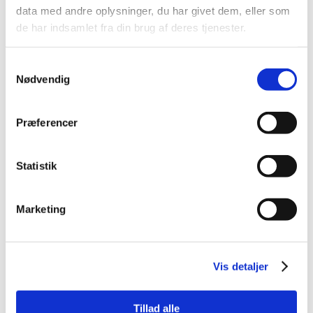
data med andre oplysninger, du har givet dem, eller som
Spar 70%
de har indsamlet fra din brug af deres tjenester.
Samtykkevalg
Nødvendig
5705574105001
Skilt "Advarsel" Hvid
Præferencer
20x29cm
Standard salgspris DKK
99,00
Statistik
DKK 29,95
DKK 23,96 ekskl. moms
Marketing
Køb nu
På lager
Vis detaljer
Tillad alle