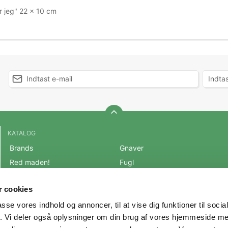
r jeg" 22 x 10 cm
KATALOG
Brands
Gnaver
Red maden!
Fugl
BLACK FRIDAY 2025
Fisk
 cookies
Mest populære varer
Reptil
passe vores indhold og annoncer, til at vise dig funktioner til soci
OUTLET
Hest
fik. Vi deler også oplysninger om din brug af vores hjemmeside m
Hund
Andre Dyr