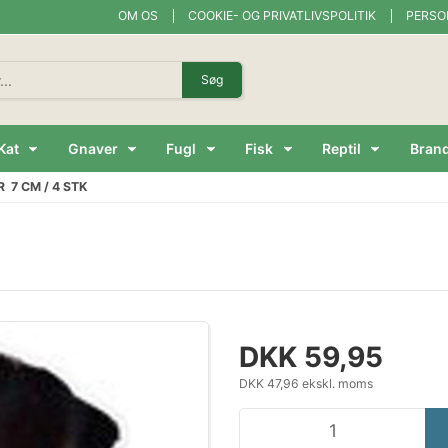
OM OS
COOKIE- OG PRIVATLIVSPOLITIK
PERSO
Søg
Kat
Gnaver
Fugl
Fisk
Reptil
Bran
 7 CM / 4 STK
DKK 59,95
DKK 47,96 ekskl. moms