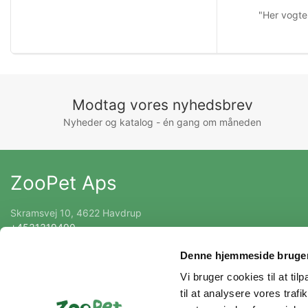
"Her vogte
Modtag vores nyhedsbrev
Nyheder og katalog - én gang om måneden
ZooPet Aps
Skramsvej 10, 4622 Havdrup
+4531319490
Kontakt@zoopet.dk
Denne hjemmeside bruger
CVR 42092258
Vi bruger cookies til at til
til at analysere vores tra