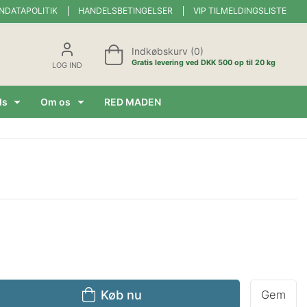
NDATAPOLITIK
HANDELSBETINGELSER
VIP TILMELDINGSLISTE
Indkøbskurv (0)
Gratis levering ved DKK 500 op til 20 kg
LOG IND
ds
Om os
RED MADEN
Køb nu
Gem