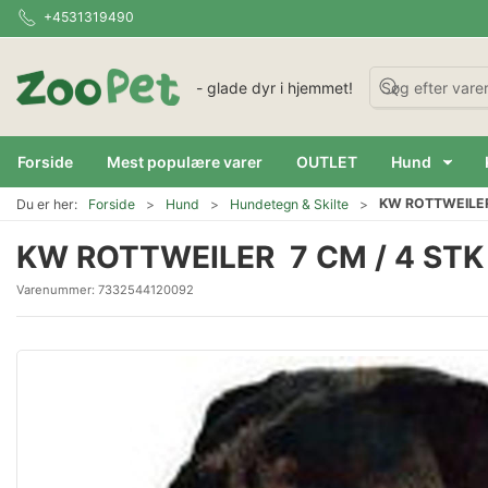
+4531319490
- glade dyr i hjemmet!
Forside
Mest populære varer
OUTLET
Hund
KW ROTTWEILER
Du er her:
Forside
Hund
Hundetegn & Skilte
KW ROTTWEILER 7 CM / 4 STK
Varenummer:
7332544120092