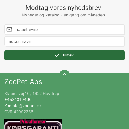
Modtag vores nyhedsbrev
Nyheder og katalog - én gang om måneden
Tilmeld
ZooPet Aps
Skramsvej 10, 4622 Havdrup
+4531319490
Kontakt@zoopet.dk
CVR 42092258