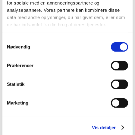
20x29cm
for sociale medier, annonceringspartnere og
Standard salgspris DKK
analysepartnere. Vores partnere kan kombinere disse
99,00
data med andre oplysninger, du har givet dem, eller som
DKK 29,95
de har indsamlet fra din brug af deres tjenester.
DKK 23,96 ekskl. moms
Køb nu
Samtykkevalg
På lager
Nødvendig
Præferencer
Statistik
Marketing
Information
Specifikationer
Vis detaljer
Hundetegn fra My Family i lakeret metal med tilhørende