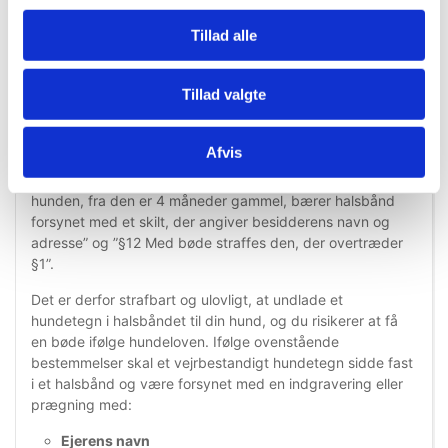
metalring, som hurtigt og nemt påmonteres i hundens
Tillad alle
halsbånd.
Det er lovpligtigt at bære hundetegn
Tillad valgte
Ifølge lovgivningen i Danmark, skal alle hunde over 4
måneder bære hundetegn.
Hundeloven
siger således: ”§1
Besidderen af en hund skal sørge for, at hunden, inden
Afvis
den er 8 uger gammel, er mærket og registreret.
Besidderen af en hund skal endvidere sørge for, at
hunden, fra den er 4 måneder gammel, bærer halsbånd
forsynet med et skilt, der angiver besidderens navn og
adresse” og ”§12 Med bøde straffes den, der overtræder
§1”.
Det er derfor strafbart og ulovligt, at undlade et
hundetegn i halsbåndet til din hund, og du risikerer at få
en bøde ifølge hundeloven. Ifølge ovenstående
bestemmelser skal et vejrbestandigt hundetegn sidde fast
i et halsbånd og være forsynet med en indgravering eller
prægning med:
Ejerens navn