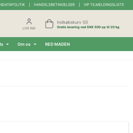
NDATAPOLITIK
HANDELSBETINGELSER
VIP TILMELDINGSLISTE
Indkøbskurv (0)
Gratis levering ved DKK 500 op til 20 kg
LOG IND
ds
Om os
RED MADEN