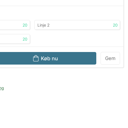
20
20
20
Køb nu
Gem
ng