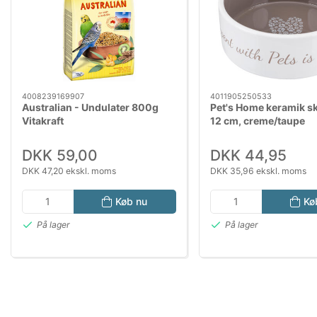
4008239169907
4011905250533
Australian - Undulater 800g
Pet's Home keramik skå
Vitakraft
12 cm, creme/taupe
DKK 59,00
DKK 44,95
DKK 47,20 ekskl. moms
DKK 35,96 ekskl. moms
Køb nu
Kø
På lager
På lager