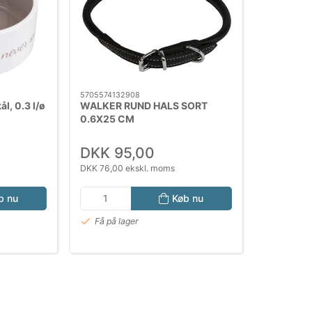
5705574132908
l, 0.3 l/ø
WALKER RUND HALS SORT
0.6X25 CM
DKK 95,00
DKK 76,00 ekskl. moms
b nu
Køb nu
Få på lager