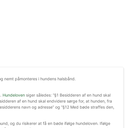
t og nemt påmonteres i hundens halsbånd.
n.
Hundeloven
siger således: ”§1 Besidderen af en hund skal
sidderen af en hund skal endvidere sørge for, at hunden, fra
besidderens navn og adresse” og ”§12 Med bøde straffes den,
hund, og du risikerer at få en bøde ifølge hundeloven. Ifølge