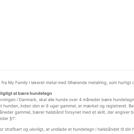
fra My Family i lakeret metal med tilhørende metalring, som hurtig
pligtigt at bære hundetegn
givningen i Danmark, skal alle hunde over 4 måneder bære hundeteg
 at hunden, inden den er 8 uger gammel, er mærket og registreret. Be
åneder gammel, bærer halsbånd forsynet med et skilt, der angiver 
æder §1”.
or strafbart og ulovligt, at undlade et hundetegn i halsbåndet til din 