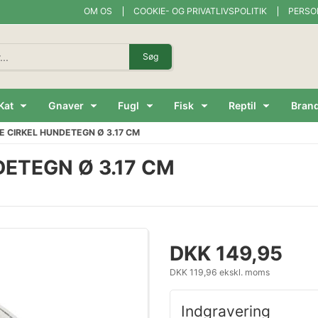
OM OS
COOKIE- OG PRIVATLIVSPOLITIK
PERSO
Søg
Kat
Gnaver
Fugl
Fisk
Reptil
Bran
E CIRKEL HUNDETEGN Ø 3.17 CM
DETEGN Ø 3.17 CM
DKK 149,95
DKK 119,96 ekskl. moms
Indgravering