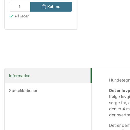
Køb nu
På lager
Information
Hundetegn 
Specifikationer
Det er lov
Ifølge lov
sørge for,
den er 4 m
der overtr
Det er derf