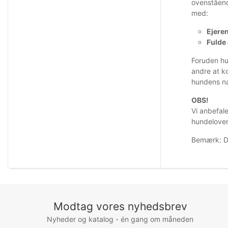
ovenståend
med:
Ejere
Fulde
Foruden hu
andre at k
hundens na
OBS!
Vi anbefale
hundeloven
Bemærk: De
Modtag vores nyhedsbrev
Nyheder og katalog - én gang om måneden