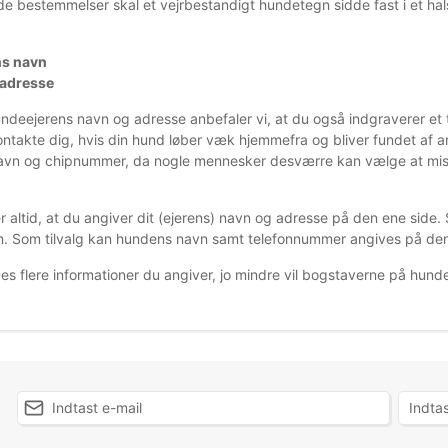
e bestemmelser skal et vejrbestandigt hundetegn sidde fast i et ha
ns navn
 adresse
ndeejerens navn og adresse anbefaler vi, at du også indgraverer et
ontakte dig, hvis din hund løber væk hjemmefra og bliver fundet af a
vn og chipnummer, da nogle mennesker desværre kan vælge at misbr
r altid, at du
angiver dit (ejerens) navn og adresse på den ene side. S
. Som tilvalg kan hundens navn samt telefonnumm
er angives på de
s flere informationer du angiver, jo mindre vil bogstaverne på hunde