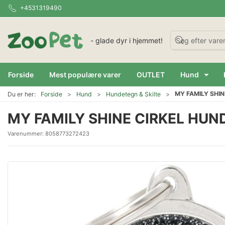
+4531319490
- glade dyr i hjemmet!
Forside
Mest populære varer
OUTLET
Hund
MY FAMILY SHIN
Du er her:
Forside
Hund
Hundetegn & Skilte
MY FAMILY SHINE CIRKEL HUN
Varenummer:
8058773272423