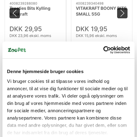
4008239288080
4008239340498
Treaties Bits Kylling
VITAKRAFT BOONY BITS
Vitakraft
SMALL 55G
DKK 29,95
DKK 19,95
DKK 23,96 ekskl. moms
DKK 15,96 ekskl. moms
Køb nu
Køb nu
På lager
På lager
Denne hjemmeside bruger cookies
Vi bruger cookies til at tilpasse vores indhold og
annoncer, til at vise dig funktioner til sociale medier og til
at analysere vores trafik. Vi deler også oplysninger om
din brug af vores hjemmeside med vores partnere inden
for sociale medier, annonceringspartnere og
analysepartnere. Vores partnere kan kombinere disse
data med andre oplysninger, du har givet dem, eller som
Bestsælgende varer i Hundetegn &
de har indsamlet fra din brug af deres tjenester.