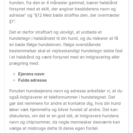
hunden, fra den er 4 måneder gammel, bærer halsbånd
forsynet med et skilt, der angiver besidderens navn og
adresse” og ”§12 Med bøde straffes den, der overtræder
§1”.
Det er derfor strafbart og ulovligt, at undlade et
hundetegn i halsbåndet til din hund, og du risikerer at få
en bøde ifølge hundeloven. Ifølge ovenstående
bestemmelser skal et vejrbestandigt hundetegn sidde fast
i et halsbånd og være forsynet med en indgravering eller
prægning med:
Ejerens navn
Fulde adresse
Foruden hundeejerens navn og adresse anbefaler vi, at du
også indgraverer et telefonnummer i hundetegnet. Det
gør
det nemmere for andre at kontakte dig, hvis din hund
løber væk hjemmefra og bliver fundet af andre. Det kan
diskuteres, om det er en god idé, at indgravere hundens
navn og chipnummer, da nogle mennesker desværre kan
vælge at misbruge dette til deres egen fordel.