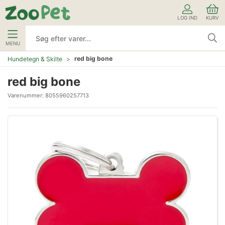
LOG IND
KURV
MENU
red big bone
Hundetegn & Skilte
red big bone
Varenummer:
8055960257713