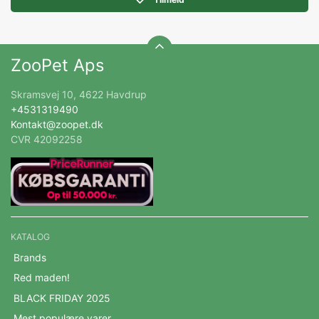
ZooPet Aps
Skramsvej 10, 4622 Havdrup
+4531319490
Kontakt@zoopet.dk
CVR 42092258
KATALOG
Brands
Red maden!
BLACK FRIDAY 2025
Mest populære varer