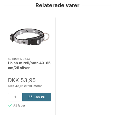
Relaterede varer
4011905122243
Halsb.m.refl/pote 40-65
cm/25 silver
DKK 53,95
DKK 43,16 ekskl. moms
Køb nu
På lager