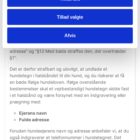
Ifølge lovgivningen i Danmark, skal alle hunde over 4
måneder bære hundetegn.
Hundeloven
siger således: ”§1
Tillad valgte
Besidderen af en hund skal sørge for, at hunden, inden
den er 8 uger gammel, er mærket og registreret.
Besidderen af en hund skal endvidere sørge for, at
Afvis
hunden, fra den er 4 måneder gammel, bærer halsbånd
forsynet med et skilt, der angiver besidderens navn og
adresse” og ”§12 Med bøde straffes den, der overtræder
§1”.
Det er derfor strafbart og ulovligt, at undlade et
hundetegn i halsbåndet til din hund, og du risikerer at få
en bøde ifølge hundeloven. Ifølge ovenstående
bestemmelser skal et vejrbestandigt hundetegn sidde fast
i et halsbånd og være forsynet med en indgravering eller
prægning med:
Ejerens navn
Fulde adresse
Foruden hundeejerens navn og adresse anbefaler vi, at du
også indgraverer et telefonnummer i hundetegnet. Det