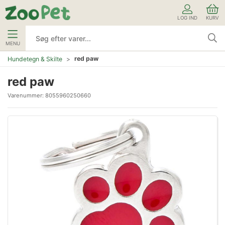
LOG IND
KURV
MENU
red paw
Hundetegn & Skilte
red paw
Varenummer:
8055960250660