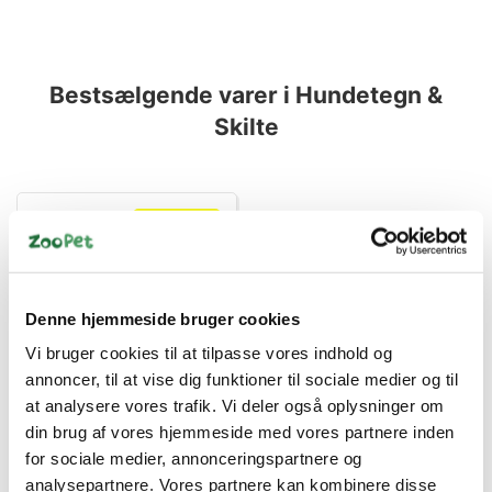
Bestsælgende varer i Hundetegn &
Skilte
Spar 70%
Denne hjemmeside bruger cookies
Vi bruger cookies til at tilpasse vores indhold og
5705574105001
annoncer, til at vise dig funktioner til sociale medier og til
Skilt "Advarsel" Hvid
at analysere vores trafik. Vi deler også oplysninger om
20x29cm
din brug af vores hjemmeside med vores partnere inden
Standard salgspris DKK
for sociale medier, annonceringspartnere og
99,00
DKK 29,95
analysepartnere. Vores partnere kan kombinere disse