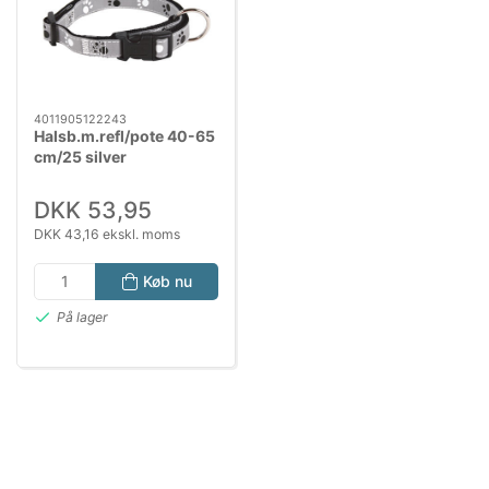
4011905122243
Halsb.m.refl/pote 40-65
cm/25 silver
DKK 53,95
DKK 43,16 ekskl. moms
Køb nu
På lager