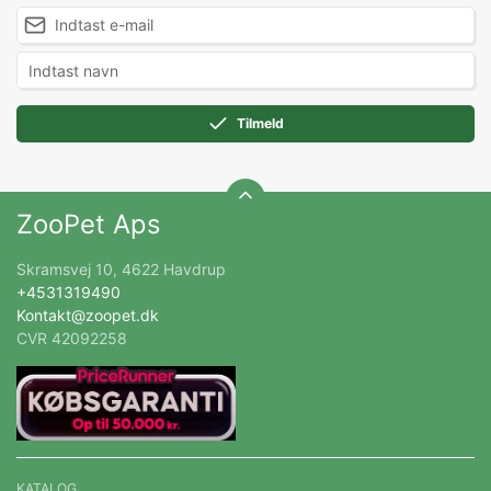
Tilmeld
ZooPet Aps
Skramsvej 10, 4622 Havdrup
+4531319490
Kontakt@zoopet.dk
CVR 42092258
KATALOG