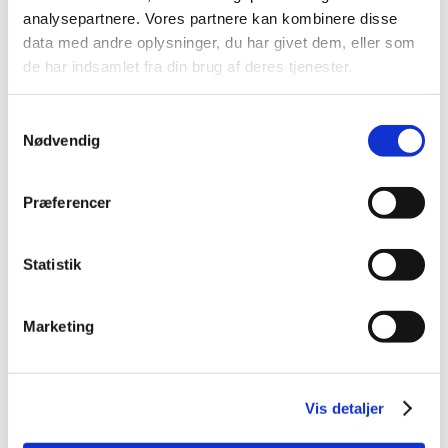
Standard salgspris DKK
analysepartnere. Vores partnere kan kombinere disse
99,00
DKK 29,95
data med andre oplysninger, du har givet dem, eller som
DKK 23,96 ekskl. moms
de har indsamlet fra din brug af deres tjenester.
Køb nu
Samtykkevalg
På lager
Nødvendig
Præferencer
Statistik
Marketing
Information
Specifikationer
Vis detaljer
Hundetegn fra My Family i lakeret metal med tilhørende
metalring, som hurtigt og nemt påmonteres i hundens