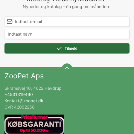
Nyheder og katalog - én gang om måneden
Tilmeld
ZooPet Aps
Skramsvej 10, 4622 Havdrup
+4531319490
Kontakt@zoopet.dk
CVR 42092258