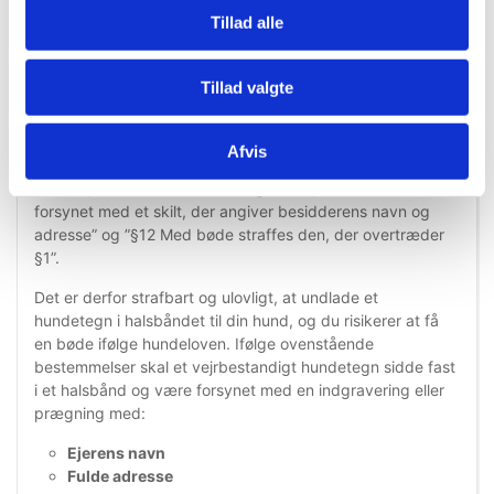
halsbånd.
Tillad alle
Det er lovpligtigt at bære hundetegn
Ifølge lovgivningen i Danmark, skal alle hunde over 4
Tillad valgte
måneder bære hundetegn.
Hundeloven
siger således: ”§1
Besidderen af en hund skal sørge for, at hunden, inden
den er 8 uger gammel, er mærket og registreret.
Afvis
Besidderen af en hund skal endvidere sørge for, at
hunden, fra den er 4 måneder gammel, bærer halsbånd
forsynet med et skilt, der angiver besidderens navn og
adresse” og ”§12 Med bøde straffes den, der overtræder
§1”.
Det er derfor strafbart og ulovligt, at undlade et
hundetegn i halsbåndet til din hund, og du risikerer at få
en bøde ifølge hundeloven. Ifølge ovenstående
bestemmelser skal et vejrbestandigt hundetegn sidde fast
i et halsbånd og være forsynet med en indgravering eller
prægning med:
Ejerens navn
Fulde adresse