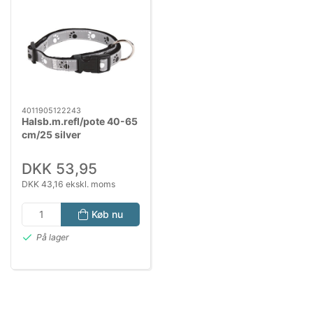
4011905122243
Halsb.m.refl/pote 40-65
cm/25 silver
DKK 53,95
DKK 43,16 ekskl. moms
Køb nu
På lager