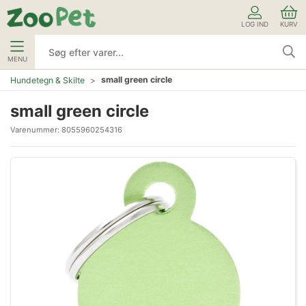
LOG IND
KURV
MENU
small green circle
Hundetegn & Skilte
small green circle
Varenummer:
8055960254316