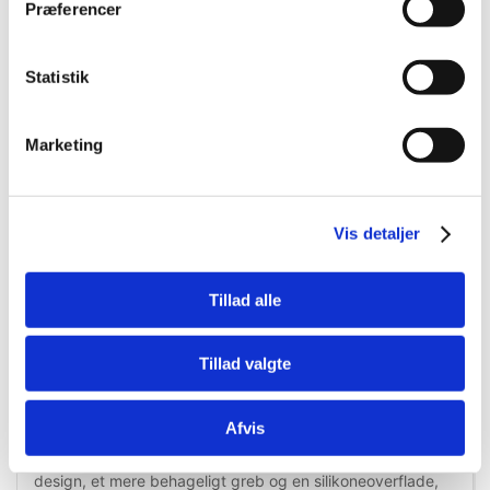
Præferencer
Statistik
Information
Specifikationer
Marketing
Udviklingen af de nye ACME Alpha-fløjter er sket med
fokus på lydkvalitet, større effektivitet og højere frekvens.
Fløjterne er samtidig blevet designet, så de ligger naturligt
Vis detaljer
i hånden, når du bruger dem. De nye fløjter er tilgængelig i
210.5 og 211.5, og du vil ikke være i tvivl om kvaliteten,
når du står med fløjten i hånden.
Tillad alle
ACME Alphas funktioner er udviklet igennem flere års
samarbejde med hundetrænere for at få den mest
Tillad valgte
optimale fløjtekvalitet. Det er samtidig lykkedes at øge
fløjternes aktionsradius, så du nu får et 17% større
arbejdsområde. Fløjten er samtidig 8% højere, så hunden
Afvis
endnu bedre kan forstå dine kommandoer. Ud over at
opgradere effektiviteten, har fløjterne fået et lettere
design, et mere behageligt greb og en silikoneoverflade,