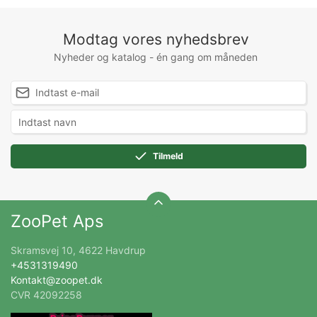
Modtag vores nyhedsbrev
Nyheder og katalog - én gang om måneden
Tilmeld
ZooPet Aps
Skramsvej 10, 4622 Havdrup
+4531319490
Kontakt@zoopet.dk
CVR 42092258