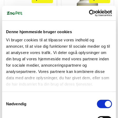
Denne hjemmeside bruger cookies
5707685010410
4025332774005
ZOOLAC PROPASTE
Anibio Tarm-Probiotic –
Vi bruger cookies til at tilpasse vores indhold og
60ml
120 kapsler med
annoncer, til at vise dig funktioner til sociale medier og til
mælkesyrebakterier til
Standard salgspris DKK
Standard salgspris DKK
hund og kat
at analysere vores trafik. Vi deler også oplysninger om
364,00
280,00
DKK 219,00
DKK 199,95
din brug af vores hjemmeside med vores partnere inden
for sociale medier, annonceringspartnere og
DKK 175,20 ekskl. moms
DKK 159,96 ekskl. moms
analysepartnere. Vores partnere kan kombinere disse
Køb nu
Køb nu
data med andre oplysninger, du har givet dem, eller som
På lager
På lager
de har indsamlet fra din brug af deres tjenester.
Samtykkevalg
Nødvendig