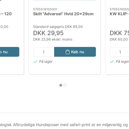
5705574105001
570557405
 – 120
Skilt "Advarsel" Hvid 20x29cm
KW KLIP-
l hund og
80,00
Standard salgspris DKK 99,00
DKK 29,95
DKK 7
DKK 23,96 ekskl. moms
DKK 60,00 
b nu
Køb nu
På lager
På lage
ologisk Afbrydelige Hundeposer med safari-print er en miljøvenlig og 