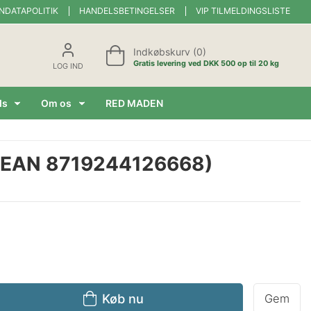
NDATAPOLITIK
HANDELSBETINGELSER
VIP TILMELDINGSLISTE
Indkøbskurv (0)
Gratis levering ved DKK 500 op til 20 kg
LOG IND
ds
Om os
RED MADEN
tk (EAN 8719244126668)
Køb nu
Gem