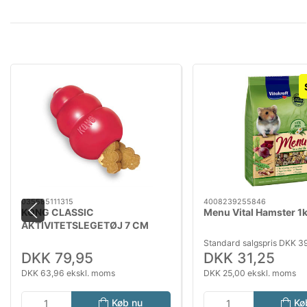
035585111315
4008239255846
KONG CLASSIC
Menu Vital Hamster 1
AKTIVITETSLEGETØJ 7 CM
Standard salgspris DKK 3
DKK 79,95
DKK 31,25
DKK 63,96 ekskl. moms
DKK 25,00 ekskl. moms
Køb nu
Kø