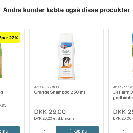
Andre kunder købte også disse produkter
Spar 22%
4011905291949
402434408
kg
Orange Shampoo 250 ml
JR Farm D
godbidder
kaniner
9,95
DKK 29,00
DKK 2
DKK 23,20 ekskl. moms
DKK 20,00 
b nu
Køb nu