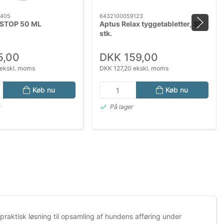
5405
6432100059123
STOP 50 ML
Aptus Relax tyggetabletter, 30
stk.
5,00
DKK 159,00
ekskl. moms
DKK 127,20 ekskl. moms
Køb nu
Køb nu
r
På lager
praktisk løsning til opsamling af hundens afføring under