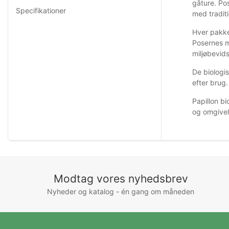
gåture. Pos
Specifikationer
med traditi
Hver pakk
Posernes ma
miljøbevid
De biologi
efter brug
Papillon bi
og omgivel
Modtag vores nyhedsbrev
Nyheder og katalog - én gang om måneden