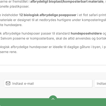
erne er fremstillet i
afbrydeligt bioplast/komposterbart materiale
,
onelle plastikposer.
e indeholder
12 biologisk afbrydelige poep­poser
i et flot safari-pri
teriale er designet til at nedbrydes hurtigere under komposteringslig
ste hundeejere.
sk afbrydelige hundeposer passer til standard
hundeposeholdere
og
. Selvom poserne er komposterbare, skal de altid anvendes og bortskaf
ologisk afbrydelige hundeposer er ideelle til daglige gåture i byen, i
serne rene.