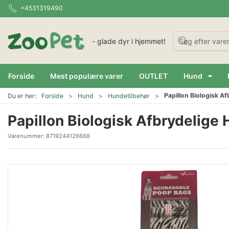
+4531319490
- glade dyr i hjemmet!
Forside
Mest populære varer
OUTLET
Hund
Papillon Biologisk A
Du er her:
Forside
Hund
Hundetilbehør
Papillon Biologisk Afbrydelige
Varenummer:
8719244126668