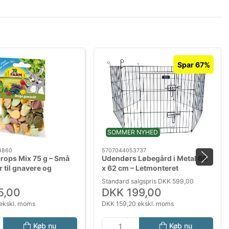
Spar 67%
SOMMER NYHED
3860
5707044053737
rops Mix 75 g – Små
Udendørs Løbegård i Metal 66
 til gnavere og
x 62 cm – Letmonteret
Løbegård til Hvalpe og Smådyr
Standard salgspris DKK 599,00
5,00
DKK 199,00
ekskl. moms
DKK 159,20 ekskl. moms
Køb nu
Køb nu