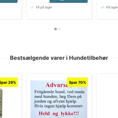
Få på lager
På lage
Bestsælgende varer i Hundetilbehør
Spar 29%
Spar 70%