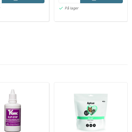
r
På lager