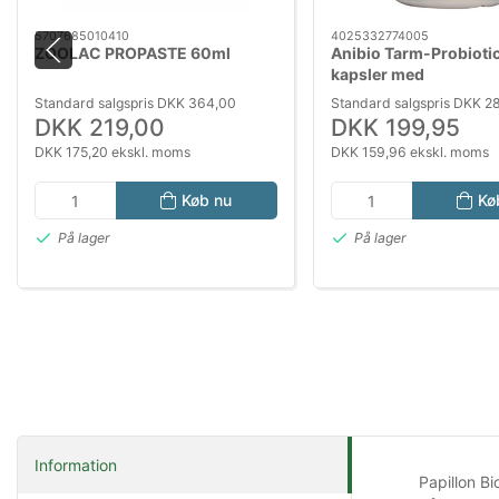
5707685010410
4025332774005
ZOOLAC PROPASTE 60ml
Anibio Tarm-Probiotic
kapsler med
mælkesyrebakterier ti
Standard salgspris DKK 364,00
Standard salgspris DKK 2
kat
DKK 219,00
DKK 199,95
DKK 175,20 ekskl. moms
DKK 159,96 ekskl. moms
Køb nu
Kø
På lager
På lager
Information
Papillon Bi