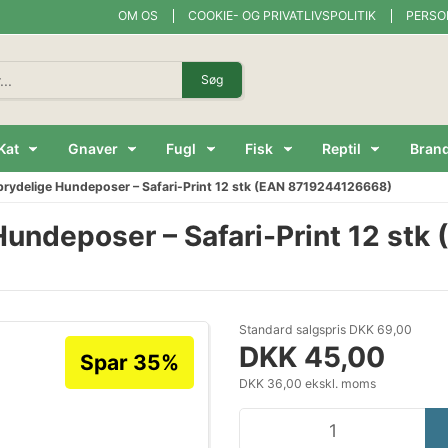
OM OS
COOKIE- OG PRIVATLIVSPOLITIK
PERSO
Søg
Kat
Gnaver
Fugl
Fisk
Reptil
Bran
fbrydelige Hundeposer – Safari-Print 12 stk (EAN 8719244126668)
 Hundeposer – Safari-Print 12 s
Standard salgspris DKK 69,00
DKK 45,00
Spar 35%
DKK 36,00 ekskl. moms