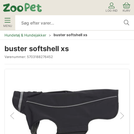
LOG IND
KURV
MENU
buster softshell xs
Hundetøj & Hundejakker
buster softshell xs
Varenummer:
5703188276452