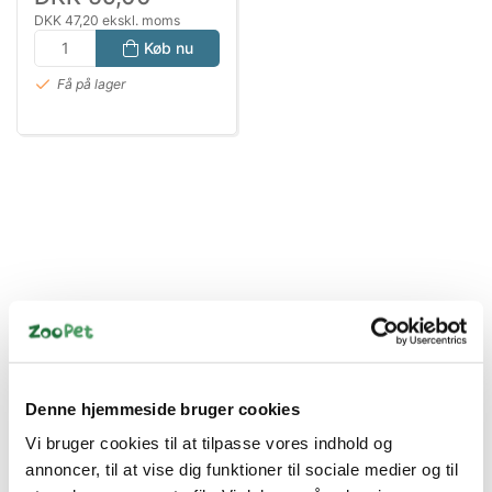
DKK 47,20 ekskl. moms
Køb nu
Få på lager
Information
Specifikationer
Denne hjemmeside bruger cookies
Mangler din hund en vind- og vandtæt softshell-jakke, så
Vi bruger cookies til at tilpasse vores indhold og
er denne jakke fra BUSTER et godt køb.
annoncer, til at vise dig funktioner til sociale medier og til
Denne lækre jakke er god til at holde din hund dejlig varm