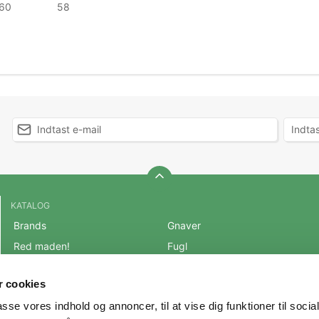
60
58
KATALOG
Brands
Gnaver
Red maden!
Fugl
BLACK FRIDAY 2025
Fisk
 cookies
Mest populære varer
Reptil
passe vores indhold og annoncer, til at vise dig funktioner til soci
OUTLET
Hest