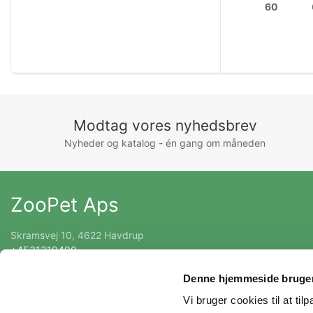
60
Modtag vores nyhedsbrev
Nyheder og katalog - én gang om måneden
ZooPet Aps
Skramsvej 10, 4622 Havdrup
+4531319490
Kontakt@zoopet.dk
Denne hjemmeside bruger
CVR 42092258
Vi bruger cookies til at til