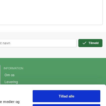
Tilmeld
INFORMATION
Om os
Levering
Handelsbetingelser
Cookie- og privatlivspolitik
Tillad alle
ale medier og
Persondatapolitik