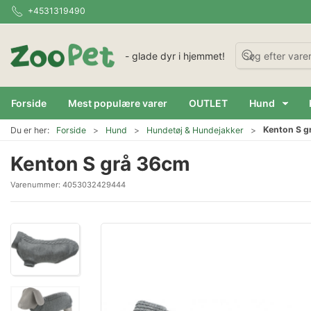
+4531319490
- glade dyr i hjemmet!
Forside
Mest populære varer
OUTLET
Hund
Kenton S g
Du er her:
Forside
Hund
Hundetøj & Hundejakker
Kenton S grå 36cm
Varenummer:
4053032429444