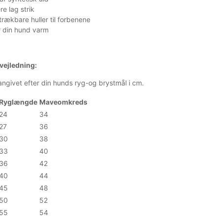
re lag strik
rækbare huller til forbenene
r din hund varm
vejledning:
angivet efter din hunds ryg-og brystmål i cm.
Ryglængde
Maveomkreds
24
34
27
36
30
38
33
40
36
42
40
44
45
48
50
52
55
54