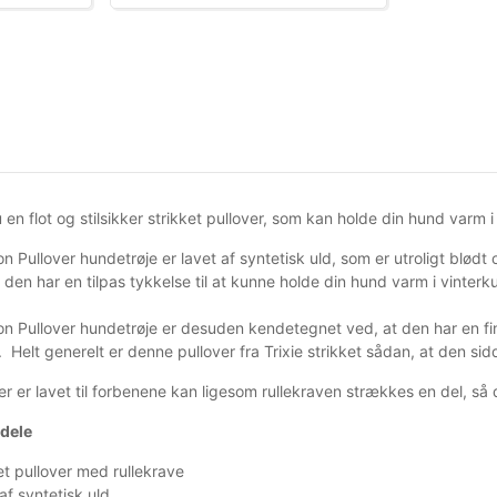
en flot og stilsikker strikket pullover, som kan holde din hund varm i
on Pullover hundetrøje er lavet af syntetisk uld, som er utroligt blødt
 den har en tilpas tykkelse til at kunne holde din hund varm i vinterk
on Pullover hundetrøje er desuden kendetegnet ved, at den har en fin
 Helt generelt er denne pullover fra Trixie strikket sådan, at den si
er er lavet til forbenene kan ligesom rullekraven strækkes en del, så du
rdele
et pullover med rullekrave
af syntetisk uld