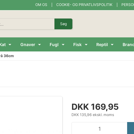
OM OS
COOKIE- OG PRIVATLIVSPOLITIK
PERSO
Søg
Kat
Gnaver
Fugl
Fisk
Reptil
Bran
rå 36cm
DKK 169,95
DKK 135,96 ekskl. moms