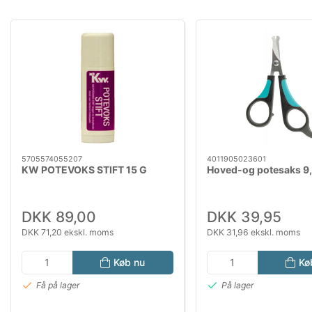
5705574055207
4011905023601
KW POTEVOKS STIFT 15 G
Hoved-og potesaks 9
DKK 89,00
DKK 39,95
DKK 71,20 ekskl. moms
DKK 31,96 ekskl. moms
Køb nu
Kø
Få på lager
På lager