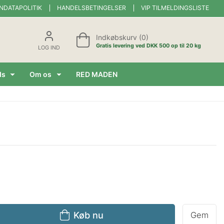
NDATAPOLITIK
HANDELSBETINGELSER
VIP TILMELDINGSLISTE
Indkøbskurv (0)
Gratis levering ved DKK 500 op til 20 kg
LOG IND
ds
Om os
RED MADEN
Køb nu
Gem