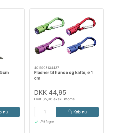
4011905134437
,5cm
Flasher til hunde og katte, ø 1
cm
DKK 44,95
DKK 35,96 ekskl. moms
b nu
Køb nu
På lager